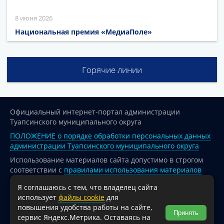
8 июня 2026
Национальная премия «МедиаПоле»
Горячие линии
Официальный интернет-портал администрации
Туапсинского муниципального округа
ПОЛОЖЕНИЕ о порядке обработки персональных данных
администрации Туапсинского муниципального округа
Использование материалов сайта допустимо в строгом
соответствии с
правилами использования материалов
опубликованных на сайте
Я соглашаюсь с тем, что владелец сайта
При перепечатке и использовании информации ссылка
использует
файлы cookie
для
на источник обязательна.
повышения удобства работы на сайте,
Принять
сервис Яндекс.Метрика. Оставаясь на
Для сайтов и страниц сети Интернет обязательна