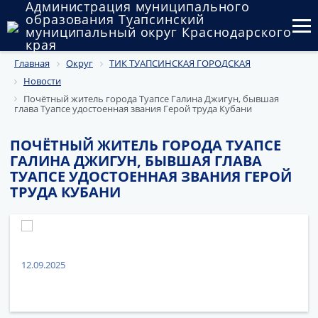
Администрация муниципального
образования Туапсинский
муниципальный округ Краснодарского
края
Главная
Округ
ТИК ТУАПСИНСКАЯ ГОРОДСКАЯ
Округ
Новости
Администрация
Почётный житель города Туапсе Галина Джигун, бывшая
глава Туапсе удостоенная звания Герой труда Кубани
Муниципальные закупки
ПОЧЁТНЫЙ ЖИТЕЛЬ ГОРОДА ТУАПСЕ
ГАЛИНА ДЖИГУН, БЫВШАЯ ГЛАВА
Государственный и муниципальный контроль
ТУАПСЕ УДОСТОЕННАЯ ЗВАНИЯ ГЕРОЙ
ТРУДА КУБАНИ
Муниципальное имущество
Публичные слушания и общественные обсуждения
Документы
12.09.2025