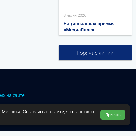
8 июня 2026
Национальная премия
«МедиаПоле»
Горячие линии
ых на сайте
.Метрика. Оставаясь на сайте, я соглашаюсь
Туапсинского муниципального округа.
Принять