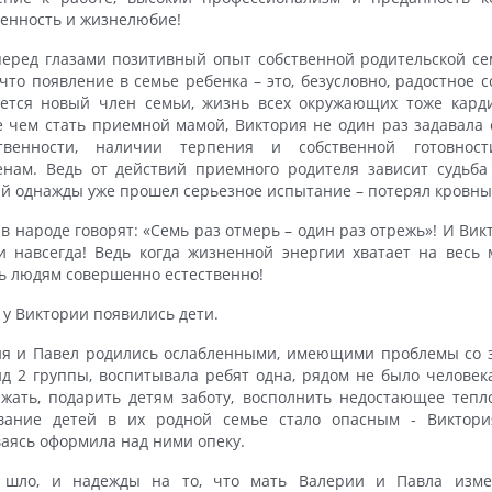
енность и жизнелюбие!
еред глазами позитивный опыт собственной родительской сем
 что появление в семье ребенка – это, безусловно, радостное 
ется новый член семьи, жизнь всех окружающих тоже кард
 чем стать приемной мамой, Виктория не один раз задавала 
ственности, наличии терпения и собственной готовнос
нам. Ведь от действий приемного родителя зависит судьба 
й однажды уже прошел серьезное испытание – потерял кровны
 в народе говорят: «Семь раз отмерь – один раз отрежь»! И Ви
и навсегда! Ведь когда жизненной энергии хватает на весь 
ь людям совершенно естественно!
 у Виктории появились дети.
я и Павел родились ослабленными, имеющими проблемы со з
д 2 группы, воспитывала ребят одна, рядом не было человек
жать, подарить детям заботу, восполнить недостающее тепло
вание детей в их родной семье стало опасным - Виктор
аясь оформила над ними опеку.
 шло, и надежды на то, что мать Валерии и Павла изм