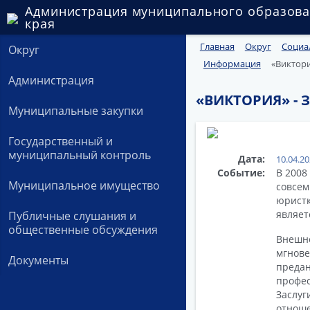
Администрация муниципального образова
края
Главная
Округ
Социа
Округ
Информация
«Виктори
Администрация
«ВИКТОРИЯ» - 
Муниципальные закупки
Государственный и
муниципальный контроль
Дата:
10.04.2
Событие:
В 2008
Муниципальное имущество
совсе
юристк
являет
Публичные слушания и
общественные обсуждения
Внешн
мгнове
Документы
преда
профе
Заслуг
отнош