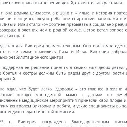
новит свои права в отношении детей, окончательно растаяли.
 г. она родила Елизавету, а в 2018 г. - Илью, и история пов
жизни женщины, злоупотребление спиртными напитками в ит
я Лизы и Ильи стало комфортнее пребывать в социально-реаб
совершеннолетних, чем в родной семье. Остро встал вопрос 
льских прав.
од стал для Виктории знаменательным. Она стала многодетн
 что в ее семье появились Лиза и Илья. Виктория забрал
ьно-реабилитационного центра.
 поддержал ее решение принять в семью еще двоих детей, д
 братья и сестры должны быть рядом друг с другом, расти 
крышей.
не ждал, что будет легко. Здоровье – это главное в жизни 
нечные походы многодетной мамы с детьми по лечеб
исленные медицинские мероприятия принесли свои плоды и 
тким контролем Виктории и ребята, и узкие специалисты вып
ого-медико-педагогической комиссии.
3 г. Виктория награждена благодарственным письм