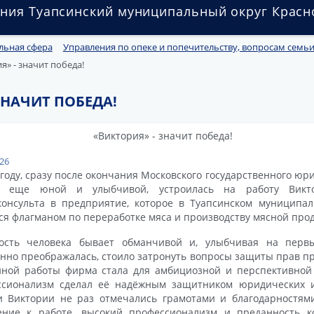
ния Туапсинский муниципальный округ Красн
льная сфера
Управления по опеке и попечительству, вопросам семьи 
я» - значит победа!
ЗНАЧИТ ПОБЕДА!
026
 году, сразу после окончания Московского государственного юр
м еще юной и улыбчивой, устроилась на работу Викт
онсульта в предприятие, которое в Туапсинском муниципал
ся флагманом по переработке мяса и производству мясной про
ость человека бывает обманчивой и, улыбчивая на первы
нно преображалась, стоило затронуть вопросы защиты прав пр
нной работы фирма стала для амбициозной и перспективной
ссионализм сделал её надёжным защитником юридических и
и Виктории не раз отмечались грамотами и благодарностями
ение к работе, высокий профессионализм и преданность к