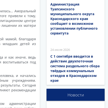
Администрация
Туапсинского
торилась… Аморальный
муниципального округа
оге привели к тому,
Краснодарского края
илитационном центре
сообщает о возможном
о лишении их матери
установлении публичного
сервитута
ой мамой, благодаря
а младших детей из
24 июля 2026
С 1 сентября вводится в
а и как иначе, ведь
действие двухпоточная
и воспитываться под
система раздельного сбора
твёрдых коммунальных
человека, и начались
отходов в Краснодарском
ным учреждениям.
крае
результаты. Сегодня
олняют рекомендации
Новости
ом администрации