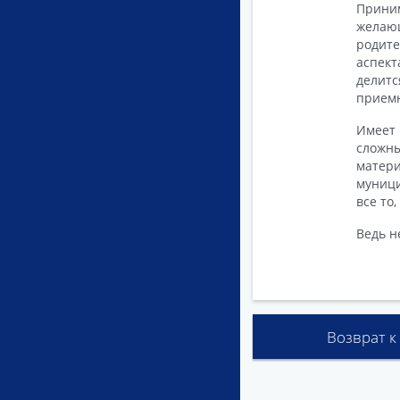
Прини
желаю
родит
аспект
делит
приемн
Имеет 
сложн
матер
муници
все то
Ведь н
Возврат к