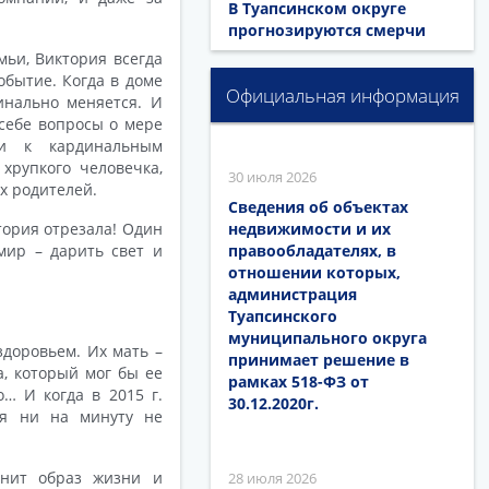
В Туапсинском округе
прогнозируются смерчи
ьи, Виктория всегда
событие. Когда в доме
Официальная информация
инально меняется. И
себе вопросы о мере
ти к кардинальным
хрупкого человечка,
30 июля 2026
х родителей.
Сведения об объектах
ктория отрезала! Один
недвижимости и их
мир – дарить свет и
правообладателях, в
отношении которых,
администрация
Туапсинского
муниципального округа
доровьем. Их мать –
принимает решение в
а, который мог бы ее
рамках 518-ФЗ от
… И когда в 2015 г.
30.12.2020г.
ия ни на минуту не
енит образ жизни и
28 июля 2026