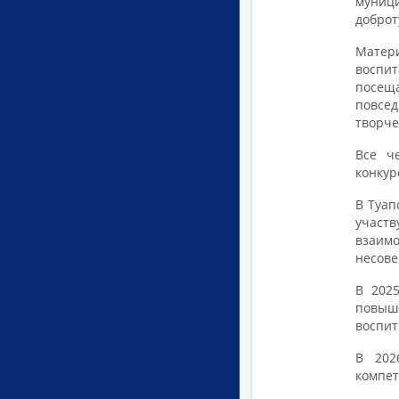
муници
доброт
Матери
воспит
посещ
повсе
творче
Все ч
конкур
В Туап
участв
взаим
несове
В 202
повыш
воспит
В 202
компет