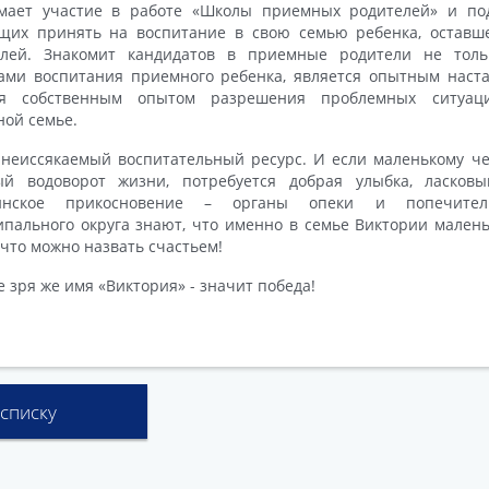
мает участие в работе «Школы приемных родителей» и подг
щих принять на воспитание в свою семью ребенка, оставше
елей. Знакомит кандидатов в приемные родители не тол
ами воспитания приемного ребенка, является опытным наста
ся собственным опытом разрешения проблемных ситуац
ой семье.
неиссякаемый воспитательный ресурс. И если маленькому че
ый водоворот жизни, потребуется добрая улыбка, ласков
инское прикосновение – органы опеки и попечитель
пального округа знают, что именно в семье Виктории малень
, что можно назвать счастьем!
е зря же имя «Виктория» - значит победа!
 списку