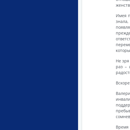
женств
Имея п
знала,
появля
прежде
ответ
переме
которы
Не зря
раз – 
радост
Вскоре
Валери
инвали
поддер
пребы
сомнев
Время