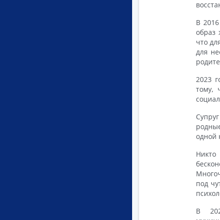
восста
В 2016
образ 
что дл
для не
родите
2023 г
тому,
социал
Супруг
родные
одной 
Никто 
беско
Многоч
под чу
психол
В 202