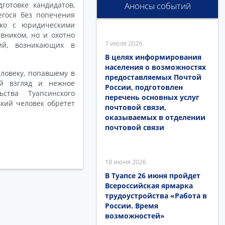
отовке кандидатов,
Анонсы событий
гося без попечения
ько с юридическими
вником, но и охотно
7 июля 2026
ий, возникающих в
В целях информирования
населения о возможностях
ловеку, попавшему в
предоставляемых Почтой
ый взгляд и нежное
России, подготовлен
ства Туапсинского
перечень основных услуг
кий человек обретет
почтовой связи,
оказываемых в отделении
почтовой связи
18 июня 2026
В Туапсе 26 июня пройдет
Всероссийская ярмарка
трудоустройства «Работа в
России. Время
возможностей»