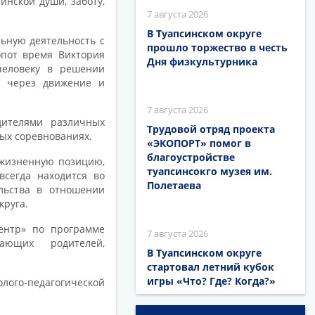
нской души, заботу,
7 августа 2026
В Туапсинском округе
ьную деятельность с
прошло торжество в честь
опот время Виктория
Дня физкультурника
человеку в решении
и через движение и
7 августа 2026
дителями различных
Трудовой отряд проекта
ных соревнованиях.
«ЭКОПОРТ» помог в
благоустройстве
 жизненную позицию,
туапсинсокго музея им.
всегда находится во
Полетаева
льства в отношении
круга.
ентр» по программе
7 августа 2026
щающих родителей,
В Туапсинском округе
стартовал летний кубок
игры «Что? Где? Когда?»
ого-педагогической