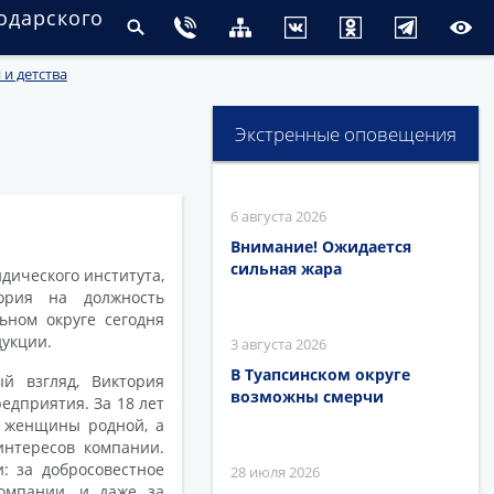
одарского
и детства
Экстренные оповещения
6 августа 2026
Внимание! Ожидается
сильная жара
идического института,
ория на должность
ьном округе сегодня
дукции.
3 августа 2026
В Туапсинском округе
й взгляд, Виктория
возможны смерчи
едприятия. За 18 лет
 женщины родной, а
нтересов компании.
: за добросовестное
28 июля 2026
омпании, и даже за