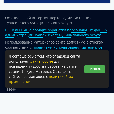
Официальный интернет-портал администрации
Туапсинского муниципального округа
ПОЛОЖЕНИЕ о порядке обработки персональных данных
администрации Туапсинского муниципального округа
Использование материалов сайта допустимо в строгом
соответствии с
правилами использования материалов
опубликованных на сайте
Я соглашаюсь с тем, что владелец сайта
При перепечатке и использовании информации ссылка
использует
файлы cookie
для
на источник обязательна.
повышения удобства работы на сайте,
Принять
сервис Яндекс.Метрика. Оставаясь на
Для сайтов и страниц сети Интернет обязательна
сайте, я соглашаюсь с
политикой их
активная гиперссылка на официальный интернет-портал
применения
..
администрации Туапсинского муниципального округа.
18+