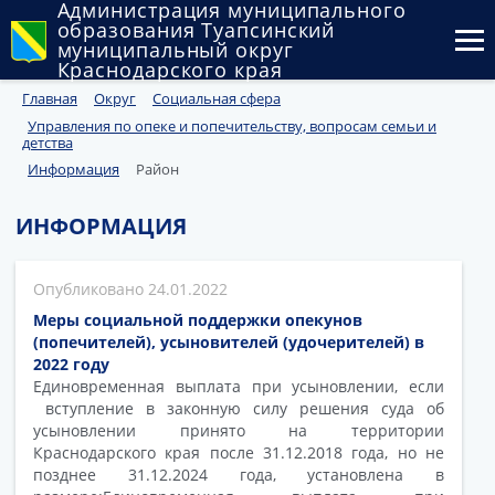
Администрация муниципального
образования Туапсинский
муниципальный округ
Краснодарского края
Главная
Округ
Социальная сфера
Округ
Управления по опеке и попечительству, вопросам семьи и
детства
Администрация
Информация
Район
Муниципальные закупки
ИНФОРМАЦИЯ
Государственный и муниципальный контроль
24.01.2022
Муниципальное имущество
Меры социальной поддержки опекунов
(попечителей), усыновителей (удочерителей) в
Публичные слушания и общественные обсуждения
2022 году
Единовременная выплата при усыновлении, если
Документы
вступление в законную силу решения суда об
усыновлении принято на территории
Краснодарского края после 31.12.2018 года, но не
позднее 31.12.2024 года, установлена в