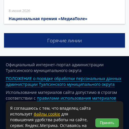
8 июня 2026
Национальная премия «МедиаПоле»
Горячие линии
Официальный интернет-портал администрации
Туапсинского муниципального округа
ПОЛОЖЕНИЕ о порядке обработки персональных данных
администрации Туапсинского муниципального округа
Использование материалов сайта допустимо в строгом
соответствии с
правилами использования материалов
опубликованных на сайте
Я соглашаюсь с тем, что владелец сайта
При перепечатке и использовании информации ссылка
использует
файлы cookie
для
на источник обязательна.
повышения удобства работы на сайте,
Принять
сервис Яндекс.Метрика. Оставаясь на
Для сайтов и страниц сети Интернет обязательна