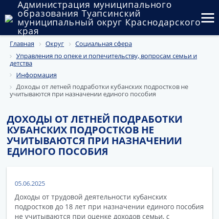
Администрация муниципального
образования Туапсинский
муниципальный округ Краснодарского
края
Главная
Округ
Социальная сфера
Округ
Управления по опеке и попечительству, вопросам семьи и
детства
Администрация
Информация
Доходы от летней подработки кубанских подростков не
Муниципальные закупки
учитываются при назначении единого пособия
Государственный и муниципальный контроль
ДОХОДЫ ОТ ЛЕТНЕЙ ПОДРАБОТКИ
КУБАНСКИХ ПОДРОСТКОВ НЕ
Муниципальное имущество
УЧИТЫВАЮТСЯ ПРИ НАЗНАЧЕНИИ
ЕДИНОГО ПОСОБИЯ
Публичные слушания и общественные обсуждения
Документы
05.06.2025
Доходы от трудовой деятельности кубанских
подростков до 18 лет при назначении единого пособия
не учитываются при оценке доходов семьи, с