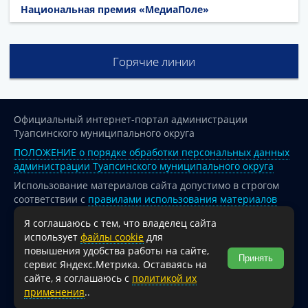
Национальная премия «МедиаПоле»
Горячие линии
Официальный интернет-портал администрации
Туапсинского муниципального округа
ПОЛОЖЕНИЕ о порядке обработки персональных данных
администрации Туапсинского муниципального округа
Использование материалов сайта допустимо в строгом
соответствии с
правилами использования материалов
опубликованных на сайте
Я соглашаюсь с тем, что владелец сайта
При перепечатке и использовании информации ссылка
использует
файлы cookie
для
на источник обязательна.
повышения удобства работы на сайте,
Принять
сервис Яндекс.Метрика. Оставаясь на
Для сайтов и страниц сети Интернет обязательна
сайте, я соглашаюсь с
политикой их
активная гиперссылка на официальный интернет-портал
применения
..
администрации Туапсинского муниципального округа.