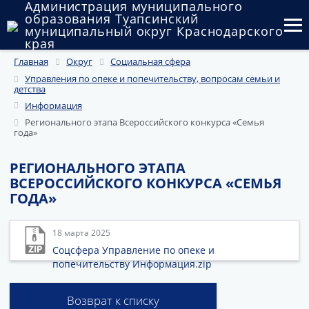
Администрация муниципального
образования Туапсинский
муниципальный округ Краснодарского
края
Главная
Округ
Социальная сфера
Округ
Управления по опеке и попечительству, вопросам семьи и
детства
Администрация
Информация
Регионального этапа Всероссийского конкурса «Семья
Муниципальные закупки
года»
Государственный и муниципальный контроль
РЕГИОНАЛЬНОГО ЭТАПА
ВСЕРОССИЙСКОГО КОНКУРСА «СЕМЬЯ
Муниципальное имущество
ГОДА»
Публичные слушания и общественные обсуждения
18 марта 2025
Документы
Соцсфера Управление по опеке и
попечительству Информация.zip
Возврат к списку