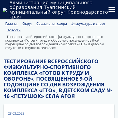
Администрация муниципального
образования Туапсинский
муниципальный округ Краснодарского
края
Главная
Округ
Социальная сфера
Физкультура и спорт
Округ
Новости
Администрация
Тестирование Всероссийского физкультурно-спортивного
комплекса «Готов к труду и обороне», посвященное 9-ой
годовщине со дня возрождения комплекса «ГТО», в детском
Муниципальные закупки
саду № 16 «Петушок» села Агоя
Государственный и муниципальный контроль
ТЕСТИРОВАНИЕ ВСЕРОССИЙСКОГО
ФИЗКУЛЬТУРНО-СПОРТИВНОГО
Муниципальное имущество
КОМПЛЕКСА «ГОТОВ К ТРУДУ И
ОБОРОНЕ», ПОСВЯЩЕННОЕ 9-ОЙ
Публичные слушания и общественные обсуждения
ГОДОВЩИНЕ СО ДНЯ ВОЗРОЖДЕНИЯ
КОМПЛЕКСА «ГТО», В ДЕТСКОМ САДУ №
Документы
16 «ПЕТУШОК» СЕЛА АГОЯ
28.03.2023