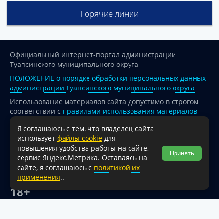
Горячие линии
Официальный интернет-портал администрации
Туапсинского муниципального округа
ПОЛОЖЕНИЕ о порядке обработки персональных данных
администрации Туапсинского муниципального округа
Использование материалов сайта допустимо в строгом
соответствии с
правилами использования материалов
опубликованных на сайте
Я соглашаюсь с тем, что владелец сайта
При перепечатке и использовании информации ссылка
использует
файлы cookie
для
на источник обязательна.
повышения удобства работы на сайте,
Принять
сервис Яндекс.Метрика. Оставаясь на
Для сайтов и страниц сети Интернет обязательна
сайте, я соглашаюсь с
политикой их
активная гиперссылка на официальный интернет-портал
применения
..
администрации Туапсинского муниципального округа.
18+