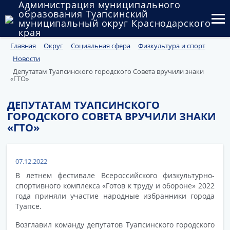
Администрация муниципального
образования Туапсинский
муниципальный округ Краснодарского
края
Главная
Округ
Социальная сфера
Физкультура и спорт
Округ
Новости
Администрация
Депутатам Туапсинского городского Совета вручили знаки
«ГТО»
Муниципальные закупки
ДЕПУТАТАМ ТУАПСИНСКОГО
ГОРОДСКОГО СОВЕТА ВРУЧИЛИ ЗНАКИ
Государственный и муниципальный контроль
«ГТО»
Муниципальное имущество
Публичные слушания и общественные обсуждения
07.12.2022
В летнем фестивале Всероссийского физкультурно-
Документы
спортивного комплекса «Готов к труду и обороне» 2022
года приняли участие народные избранники города
Туапсе.
Возглавил команду депутатов Туапсинского городского