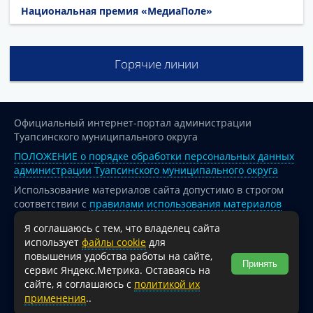
Национальная премия «МедиаПоле»
Горячие линии
Официальный интернет-портал администрации
Туапсинского муниципального округа
ПОЛОЖЕНИЕ о порядке обработки персональных данных
администрации Туапсинского муниципального округа
Использование материалов сайта допустимо в строгом
соответствии с
правилами использования материалов
опубликованных на сайте
Я соглашаюсь с тем, что владелец сайта
При перепечатке и использовании информации ссылка
использует
файлы cookie
для
на источник обязательна.
повышения удобства работы на сайте,
Принять
сервис Яндекс.Метрика. Оставаясь на
Для сайтов и страниц сети Интернет обязательна
сайте, я соглашаюсь с
политикой их
активная гиперссылка на официальный интернет-портал
применения
..
администрации Туапсинского муниципального округа.