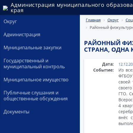
Администрация муниципального образова
края
Главная
Округ
Соц
Округ
Районный физкультурно
Администрация
РАЙОННЫЙ ФИЗ
Муниципальные закупки
СТРАНА, ОДНА
Государственный и
Дата:
12.12.2
муниципальный контроль
Событие:
Из все
ФГБОУ 
Муниципальное имущество
своей 
своего
Публичные слушания и
ГТО. С
общественные обсуждения
Всерос
4 квар
Документы
серебр
внёс 
выполн