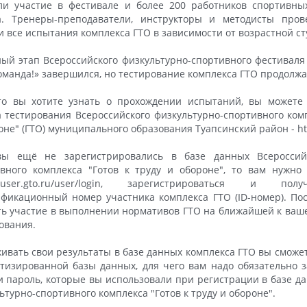
и участие в фестивале и более 200 работников спортивны
а. Тренеры-преподаватели, инструкторы и методисты про
 все испытания комплекса ГТО в зависимости от возрастной ст
ый этап Всероссийского физкультурно-спортивного фестиваля
оманда!» завершился, но тестирование комплекса ГТО продолжа
то вы хотите узнать о прохождении испытаний, вы можете
 тестирования Всероссийского физкультурно-спортивного комп
оне" (ГТО) муниципального образования Туапсинский район - http
вы ещё не зарегистрировались в базе данных Всероссийс
вного комплекса "Готов к труду и обороне", то вам нужно
://user.gto.ru/user/login, зарегистрироваться и по
фикационный номер участника комплекса ГТО (ID-номер). Пос
ь участие в выполнении нормативов ГТО на ближайшей к ваше
ования.
ивать свои результаты в базе данных комплекса ГТО вы сможе
тизированной базы данных, для чего вам надо обязательно з
и пароль, которые вы использовали при регистрации в базе д
ьтурно-спортивного комплекса "Готов к труду и обороне".