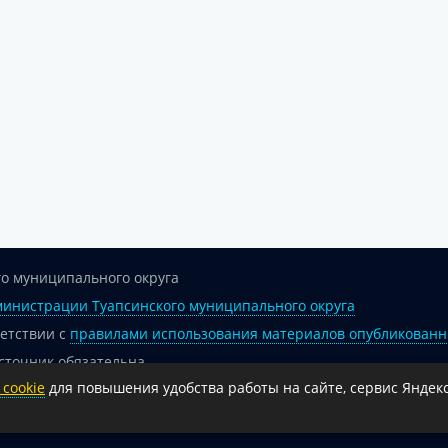
о муниципального округа
инистрации Туапсинского муниципального округа
ветствии с
правилами использования материалов опубликованн
сточник обязательна.
cookie
для повышения удобства работы на сайте, сервис Яндекс
 гиперссылка на официальный интернет-портал администрации 