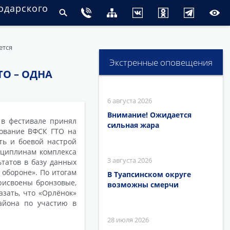
одарского
ется
Экстренные оповещения
О – ОДНА
6 августа 2026
Внимание! Ожидается
 в фестивале принял
сильная жара
рование ВФСК ГТО на
ть и боевой настрой
сциплинам комплекса
3 августа 2026
ьтатов в базу данных
 обороне». По итогам
В Туапсинском округе
рисвоены бронзовые,
возможны смерчи
азать, что «Орлёнок»
айона по участию в
28 июля 2026