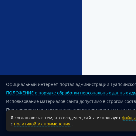
Официальный интернет-портал администрации Туапсинског
ПОЛОЖЕНИЕ о порядке обработки персональных данных адм
Использование материалов сайта допустимо в строгом соот
При перепечатке и использовании информации ссылка на и
Я соглашаюсь с тем, что владелец сайта использует
файлы 
Для сайтов и страниц сети Интернет обязательна активная
с
политикой их применения
..
18+