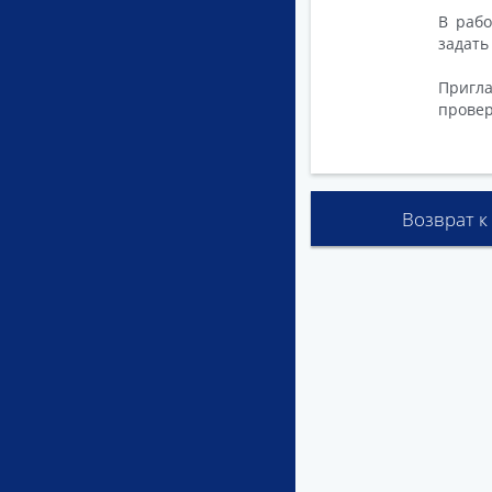
В рабо
задать
Пригл
провер
Возврат к