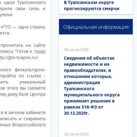
х школ Туапсинского
В Туапсинском округе
верили свои силы и
прогнозируются смерчи
упени.
Официальная информация
 «ГТО — одна страна,
ется.
 прочитать на сайте
30 июля 2026
лекса "Готов к труду
://gto-tuapse.ru/.
Сведения об объектах
недвижимости и их
кого физкультурно-
правообладателях, в
 пройти по ссылке -
отношении которых,
лучить уникальный
администрация
ле этого вы сможете
Туапсинского
му дому базе Центра
муниципального округа
принимает решение в
рамках 518-ФЗ от
те в личном кабинете
30.12.2020г.
аписать и сохранить
анных Всероссийского
28 июля 2026