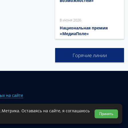
возможностей»
8 июня 2026
Национальная премия
«МедиаПоле»
Горячие линии
ых на сайте
.Метрика. Оставаясь на сайте, я соглашаюсь
Туапсинского муниципального округа.
Принять