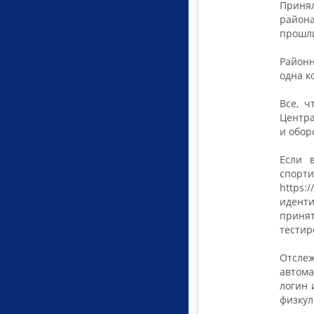
Принял
район
прошли
Районн
одна к
Все, ч
Центра
и обор
Если 
спорти
https
иденти
принят
тестир
Отслеж
автома
логин 
физкул