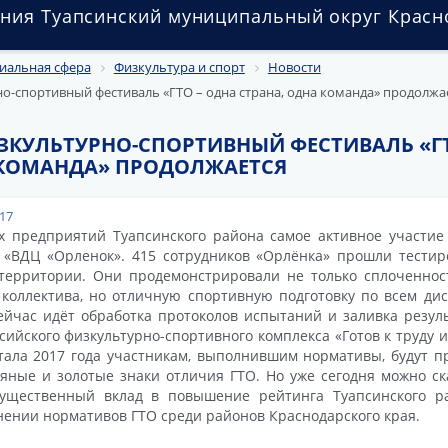
ния Туапсинский муниципальный округ Красн
иальная сфера
Физкультура и спорт
Новости
-спортивный фестиваль «ГТО – одна страна, одна команда» продолжа
КУЛЬТУРНО-СПОРТИВНЫЙ ФЕСТИВАЛЬ «ГТ
 КОМАНДА» ПРОДОЛЖАЕТСЯ
017
х предприятий Туапсинского района самое активное участие
«ВДЦ «Орленок». 415 сотрудников «Орлёнка» прошли тести
территории. Они продемонстрировали не только сплоченнос
 коллектива, но отличную спортивную подготовку по всем ди
ейчас идёт обработка протоколов испытаний и заливка резул
сийского физкультурно-спортивного комплекса «Готов к труду и
тала 2017 года участникам, выполнившим нормативы, будут п
яные и золотые знаки отличия ГТО. Но уже сегодня можно ск
существенный вклад в повышение рейтинга Туапсинского р
ении нормативов ГТО среди районов Краснодарского края.