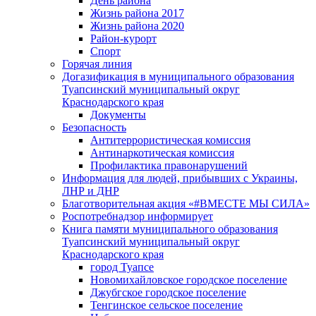
День района
Жизнь района 2017
Жизнь района 2020
Район-курорт
Спорт
Горячая линия
Догазификация в муниципального образования
Туапсинский муниципальный округ
Краснодарского края
Документы
Безопасность
Антитеррористическая комиссия
Антинаркотическая комиссия
Профилактика правонарушений
Информация для людей, прибывших с Украины,
ЛНР и ДНР
Благотворительная акция «#ВМЕСТЕ МЫ СИЛА»
Роспотребнадзор информирует
Книга памяти муниципального образования
Туапсинский муниципальный округ
Краснодарского края
город Туапсе
Новомихайловское городское поселение
Джубгское городское поселение
Тенгинское сельское поселение