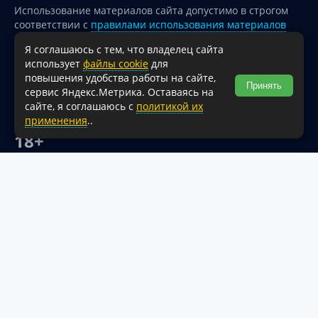
Использование материалов сайта допустимо в строгом
соответствии с
правилами использования материалов
опубликованных на сайте
Я соглашаюсь с тем, что владелец сайта
При перепечатке и использовании информации ссылка
использует
файлы cookie
для
на источник обязательна.
повышения удобства работы на сайте,
Принять
сервис Яндекс.Метрика. Оставаясь на
Для сайтов и страниц сети Интернет обязательна
сайте, я соглашаюсь с
политикой их
активная гиперссылка на официальный интернет-портал
применения
..
администрации Туапсинского муниципального округа.
18+