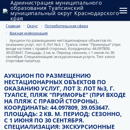
Администрация муниципального
образования Туапсинский
муниципальный округ Краснодарского
края
Главная
Округ
Потребительская сфера
Округ
Важная информация
Администрация
Аукцион по размещению нестационарных объектов по
оказанию услуг, лот 3: Лот №3, г. Туапсе, пляж "Приморье" (при
входе на пляж с правой стороны). Координаты: 44.097809,
Муниципальные закупки
39.053647. Площадь: 2 кв. м. Период: сезонно, с 1 июня по 30
сентября. Специализация: экскурсионные услуги. Тип: киоск
(торговая палатка).
Государственный и муниципальный контроль
АУКЦИОН ПО РАЗМЕЩЕНИЮ
Муниципальное имущество
НЕСТАЦИОНАРНЫХ ОБЪЕКТОВ ПО
ОКАЗАНИЮ УСЛУГ, ЛОТ 3: ЛОТ №3, Г.
Публичные слушания и общественные обсуждения
ТУАПСЕ, ПЛЯЖ "ПРИМОРЬЕ" (ПРИ ВХОДЕ
НА ПЛЯЖ С ПРАВОЙ СТОРОНЫ).
Документы
КООРДИНАТЫ: 44.097809, 39.053647.
ПЛОЩАДЬ: 2 КВ. М. ПЕРИОД: СЕЗОННО,
С 1 ИЮНЯ ПО 30 СЕНТЯБРЯ.
СПЕЦИАЛИЗАЦИЯ: ЭКСКУРСИОННЫЕ