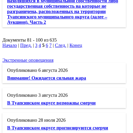
находящихся в муниципальной собственности либо
государственная собственность на которые не
разграничена, расположенных на территории
Туапсинского муниципального округа (далее –
Аукцион). Часть 2
Документы 81 - 100 из 635
Начало
|
Пред.
|
3
4
5
6
7
|
След.
|
Конец
Экстренные оповещения
6 августа 2026
Внимание! Ожидается сильная жара
3 августа 2026
В Туапсинском округе возможны смерчи
28 июля 2026
В Туапсинском округе прогнозируются смерчи