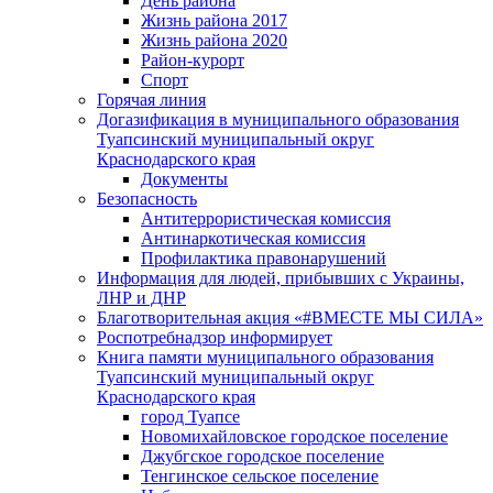
День района
Жизнь района 2017
Жизнь района 2020
Район-курорт
Спорт
Горячая линия
Догазификация в муниципального образования
Туапсинский муниципальный округ
Краснодарского края
Документы
Безопасность
Антитеррористическая комиссия
Антинаркотическая комиссия
Профилактика правонарушений
Информация для людей, прибывших с Украины,
ЛНР и ДНР
Благотворительная акция «#ВМЕСТЕ МЫ СИЛА»
Роспотребнадзор информирует
Книга памяти муниципального образования
Туапсинский муниципальный округ
Краснодарского края
город Туапсе
Новомихайловское городское поселение
Джубгское городское поселение
Тенгинское сельское поселение