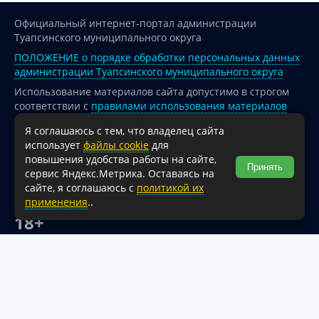
Официальный интернет-портал администрации
Туапсинского муниципального округа
ПОЛОЖЕНИЕ о порядке обработки персональных данных
администрации Туапсинского муниципального округа
Использование материалов сайта допустимо в строгом
соответствии с
правилами использования материалов
опубликованных на сайте
Я соглашаюсь с тем, что владелец сайта
При перепечатке и использовании информации ссылка
использует
файлы cookie
для
на источник обязательна.
повышения удобства работы на сайте,
Принять
сервис Яндекс.Метрика. Оставаясь на
Для сайтов и страниц сети Интернет обязательна
сайте, я соглашаюсь с
политикой их
активная гиперссылка на официальный интернет-портал
применения
..
администрации Туапсинского муниципального округа.
18+