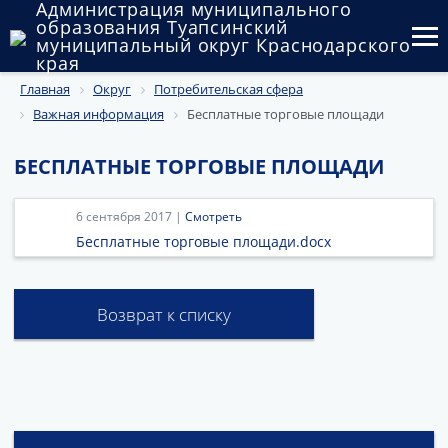
Администрация муниципального
образования Туапсинский
муниципальный округ Краснодарского
края
Главная
Округ
Потребительская сфера
Округ
Важная информация
Бесплатные торговые площади
Администрация
БЕСПЛАТНЫЕ ТОРГОВЫЕ ПЛОЩАДИ
Муниципальные закупки
6 сентября 2017 |
Смотреть
Государственный и муниципальный контроль
Бесплатные торговые площади.docx
Муниципальное имущество
Возврат к списку
Публичные слушания и общественные обсуждения
Документы