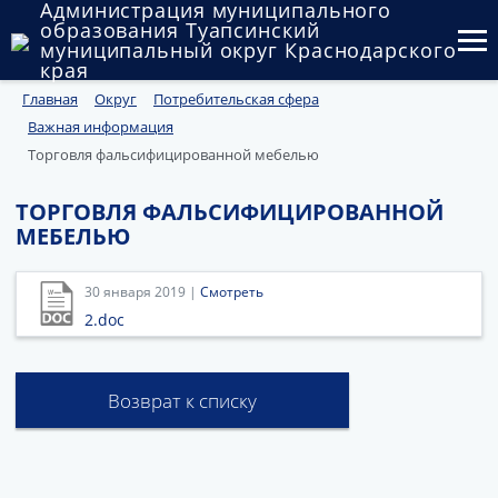
Администрация муниципального
образования Туапсинский
муниципальный округ Краснодарского
края
Главная
Округ
Потребительская сфера
Округ
Важная информация
Администрация
Торговля фальсифицированной мебелью
Муниципальные закупки
ТОРГОВЛЯ ФАЛЬСИФИЦИРОВАННОЙ
МЕБЕЛЬЮ
Государственный и муниципальный контроль
30 января 2019 |
Смотреть
Муниципальное имущество
2.doc
Публичные слушания и общественные обсуждения
Документы
Возврат к списку