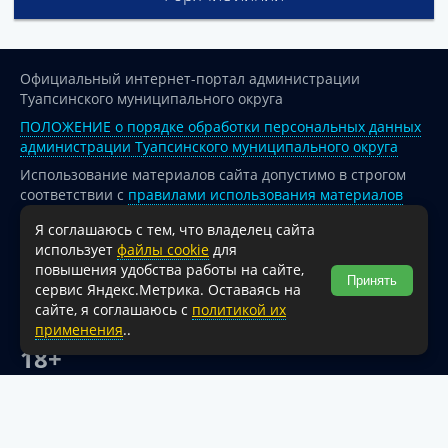
Официальный интернет-портал администрации
Туапсинского муниципального округа
ПОЛОЖЕНИЕ о порядке обработки персональных данных
администрации Туапсинского муниципального округа
Использование материалов сайта допустимо в строгом
соответствии с
правилами использования материалов
опубликованных на сайте
Я соглашаюсь с тем, что владелец сайта
При перепечатке и использовании информации ссылка
использует
файлы cookie
для
на источник обязательна.
повышения удобства работы на сайте,
Принять
сервис Яндекс.Метрика. Оставаясь на
Для сайтов и страниц сети Интернет обязательна
сайте, я соглашаюсь с
политикой их
активная гиперссылка на официальный интернет-портал
применения
..
администрации Туапсинского муниципального округа.
18+