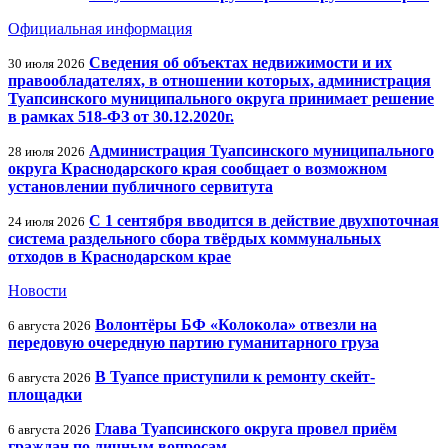
Официальная информация
Сведения об объектах недвижимости и их
30 июля 2026
правообладателях, в отношении которых, администрация
Туапсинского муниципального округа принимает решение
в рамках 518-ФЗ от 30.12.2020г.
Администрация Туапсинского муниципального
28 июля 2026
округа Краснодарского края сообщает о возможном
установлении публичного сервитута
С 1 сентября вводится в действие двухпоточная
24 июля 2026
система раздельного сбора твёрдых коммунальных
отходов в Краснодарском крае
Новости
Волонтёры БФ «Колокола» отвезли на
6 августа 2026
передовую очередную партию гуманитарного груза
В Туапсе приступили к ремонту скейт-
6 августа 2026
площадки
Глава Туапсинского округа провел приём
6 августа 2026
граждан по личным вопросам