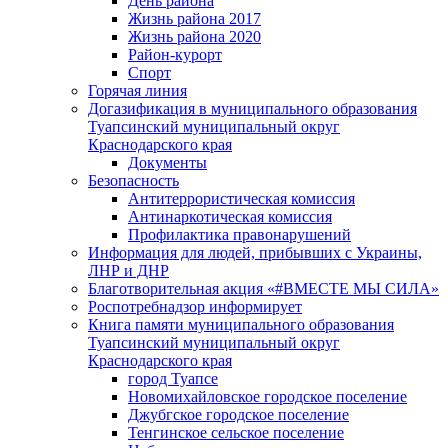
День района
Жизнь района 2017
Жизнь района 2020
Район-курорт
Спорт
Горячая линия
Догазификация в муниципального образования
Туапсинский муниципальный округ
Краснодарского края
Документы
Безопасность
Антитеррористическая комиссия
Антинаркотическая комиссия
Профилактика правонарушений
Информация для людей, прибывших с Украины,
ЛНР и ДНР
Благотворительная акция «#ВМЕСТЕ МЫ СИЛА»
Роспотребнадзор информирует
Книга памяти муниципального образования
Туапсинский муниципальный округ
Краснодарского края
город Туапсе
Новомихайловское городское поселение
Джубгское городское поселение
Тенгинское сельское поселение