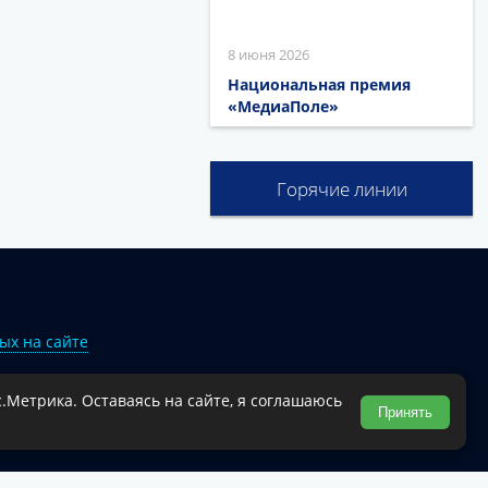
8 июня 2026
Национальная премия
«МедиаПоле»
Горячие линии
ых на сайте
.Метрика. Оставаясь на сайте, я соглашаюсь
Туапсинского муниципального округа.
Принять