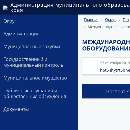
Администрация муниципального образова
края
Главная
Округ
Пот
Округ
Международная выстав
Администрация
МЕЖДУНАРОДНА
Муниципальные закупки
ОБОРУДОВАНИЯ
Государственный и
23 сентября 2019
муниципальный контроль
h6t54hytrt5bh
Муниципальное имущество
Публичные слушания и
Возврат к
общественные обсуждения
Документы