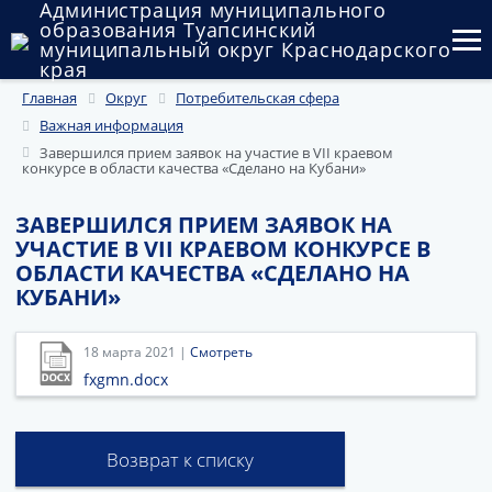
Администрация муниципального
образования Туапсинский
муниципальный округ Краснодарского
края
Главная
Округ
Потребительская сфера
Округ
Важная информация
Администрация
Завершился прием заявок на участие в VII краевом
конкурсе в области качества «Сделано на Кубани»
Муниципальные закупки
ЗАВЕРШИЛСЯ ПРИЕМ ЗАЯВОК НА
УЧАСТИЕ В VII КРАЕВОМ КОНКУРСЕ В
Государственный и муниципальный контроль
ОБЛАСТИ КАЧЕСТВА «СДЕЛАНО НА
КУБАНИ»
Муниципальное имущество
Публичные слушания и общественные обсуждения
18 марта 2021 |
Смотреть
fxgmn.docx
Документы
Возврат к списку