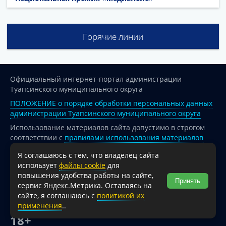
Горячие линии
Официальный интернет-портал администрации
Туапсинского муниципального округа
ПОЛОЖЕНИЕ о порядке обработки персональных данных
администрации Туапсинского муниципального округа
Использование материалов сайта допустимо в строгом
соответствии с
правилами использования материалов
опубликованных на сайте
Я соглашаюсь с тем, что владелец сайта
При перепечатке и использовании информации ссылка
использует
файлы cookie
для
на источник обязательна.
повышения удобства работы на сайте,
Принять
сервис Яндекс.Метрика. Оставаясь на
Для сайтов и страниц сети Интернет обязательна
сайте, я соглашаюсь с
политикой их
активная гиперссылка на официальный интернет-портал
применения
..
администрации Туапсинского муниципального округа.
18+