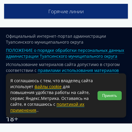
Горячие линии
Официальный интернет-портал администрации
Туапсинского муниципального округа
ПОЛОЖЕНИЕ о порядке обработки персональных данных
администрации Туапсинского муниципального округа
Использование материалов сайта допустимо в строгом
соответствии с
правилами использования материалов
опубликованных на сайте
Я соглашаюсь с тем, что владелец сайта
При перепечатке и использовании информации ссылка
использует
файлы cookie
для
на источник обязательна.
повышения удобства работы на сайте,
Принять
сервис Яндекс.Метрика. Оставаясь на
Для сайтов и страниц сети Интернет обязательна
сайте, я соглашаюсь с
политикой их
активная гиперссылка на официальный интернет-портал
применения
..
администрации Туапсинского муниципального округа.
18+