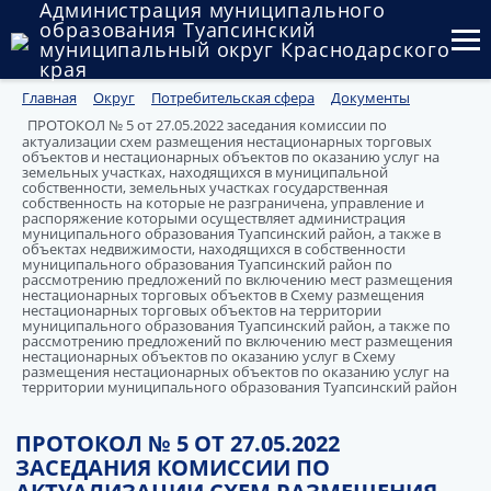
Администрация муниципального
образования Туапсинский
муниципальный округ Краснодарского
края
Главная
Округ
Потребительская сфера
Документы
Округ
ПРОТОКОЛ № 5 от 27.05.2022 заседания комиссии по
актуализации схем размещения нестационарных торговых
Администрация
объектов и нестационарных объектов по оказанию услуг на
земельных участках, находящихся в муниципальной
собственности, земельных участках государственная
Муниципальные закупки
собственность на которые не разграничена, управление и
распоряжение которыми осуществляет администрация
муниципального образования Туапсинский район, а также в
Государственный и муниципальный контроль
объектах недвижимости, находящихся в собственности
муниципального образования Туапсинский район по
рассмотрению предложений по включению мест размещения
Муниципальное имущество
нестационарных торговых объектов в Схему размещения
нестационарных торговых объектов на территории
муниципального образования Туапсинский район, а также по
рассмотрению предложений по включению мест размещения
Публичные слушания и общественные обсуждения
нестационарных объектов по оказанию услуг в Схему
размещения нестационарных объектов по оказанию услуг на
территории муниципального образования Туапсинский район
Документы
ПРОТОКОЛ № 5 ОТ 27.05.2022
ЗАСЕДАНИЯ КОМИССИИ ПО