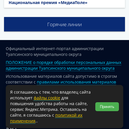
Национальная премия «МедиаПоле»
Горячие линии
Официальный интернет-портал администрации
Туапсинского муниципального округа
ПОЛОЖЕНИЕ о порядке обработки персональных данных
администрации Туапсинского муниципального округа
Использование материалов сайта допустимо в строгом
соответствии с
правилами использования материалов
опубликованных на сайте
Я соглашаюсь с тем, что владелец сайта
При перепечатке и использовании информации ссылка
использует
файлы cookie
для
на источник обязательна.
повышения удобства работы на сайте,
Принять
сервис Яндекс.Метрика. Оставаясь на
Для сайтов и страниц сети Интернет обязательна
сайте, я соглашаюсь с
политикой их
активная гиперссылка на официальный интернет-портал
применения
..
администрации Туапсинского муниципального округа.