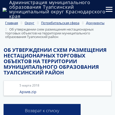
Администрация муниципального
образования Туапсинский
муниципальный округ Краснодарского
края
Главная
Округ
Потребительская сфера
Документы
Округ
Об утверждении схем размещения нестационарных
торговых объектов на территории муниципального
Администрация
образования Туапсинский район
Муниципальные закупки
ОБ УТВЕРЖДЕНИИ СХЕМ РАЗМЕЩЕНИЯ
НЕСТАЦИОНАРНЫХ ТОРГОВЫХ
Государственный и муниципальный контроль
ОБЪЕКТОВ НА ТЕРРИТОРИИ
МУНИЦИПАЛЬНОГО ОБРАЗОВАНИЯ
Муниципальное имущество
ТУАПСИНСКИЙ РАЙОН
Публичные слушания и общественные обсуждения
5 марта 2018
Документы
Архив.zip
Возврат к списку