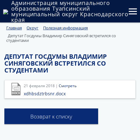
Администрация муниципального
образования Туапсинский
муниципальный округ Краснодарского
края
Главная
Округ
Полезная информация
Округ
Депутат Госдумы Владимир Синяговский встретился со
студентами
Администрация
ДЕПУТАТ ГОСДУМЫ ВЛАДИМИР
Муниципальные закупки
СИНЯГОВСКИЙ ВСТРЕТИЛСЯ СО
СТУДЕНТАМИ
Государственный и муниципальный контроль
Муниципальное имущество
21 февраля 2018 |
Смотреть
xdhbsdztrbsnr.docx
Публичные слушания и общественные обсуждения
Документы
Возврат к списку