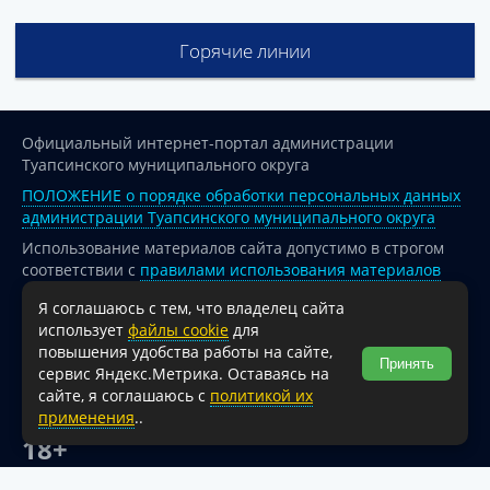
Горячие линии
Официальный интернет-портал администрации
Туапсинского муниципального округа
ПОЛОЖЕНИЕ о порядке обработки персональных данных
администрации Туапсинского муниципального округа
Использование материалов сайта допустимо в строгом
соответствии с
правилами использования материалов
опубликованных на сайте
Я соглашаюсь с тем, что владелец сайта
При перепечатке и использовании информации ссылка
использует
файлы cookie
для
на источник обязательна.
повышения удобства работы на сайте,
Принять
сервис Яндекс.Метрика. Оставаясь на
Для сайтов и страниц сети Интернет обязательна
сайте, я соглашаюсь с
политикой их
активная гиперссылка на официальный интернет-портал
применения
..
администрации Туапсинского муниципального округа.
18+