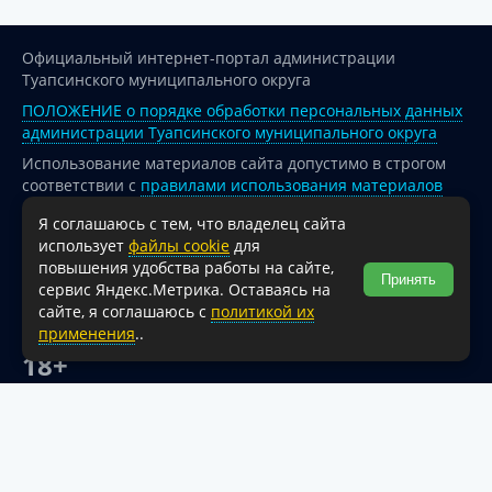
Официальный интернет-портал администрации
Туапсинского муниципального округа
ПОЛОЖЕНИЕ о порядке обработки персональных данных
администрации Туапсинского муниципального округа
Использование материалов сайта допустимо в строгом
соответствии с
правилами использования материалов
опубликованных на сайте
Я соглашаюсь с тем, что владелец сайта
При перепечатке и использовании информации ссылка
использует
файлы cookie
для
на источник обязательна.
повышения удобства работы на сайте,
Принять
сервис Яндекс.Метрика. Оставаясь на
Для сайтов и страниц сети Интернет обязательна
сайте, я соглашаюсь с
политикой их
активная гиперссылка на официальный интернет-портал
применения
..
администрации Туапсинского муниципального округа.
18+