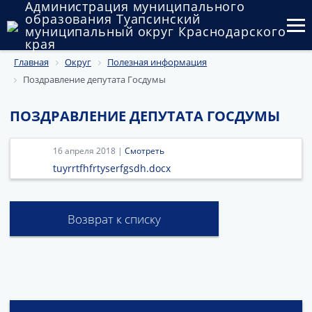
Администрация муниципального
образования Туапсинский
муниципальный округ Краснодарского
края
Главная
Округ
Полезная информация
Округ
Поздравление депутата Госдумы
Администрация
ПОЗДРАВЛЕНИЕ ДЕПУТАТА ГОСДУМЫ
Муниципальные закупки
16 апреля 2018 |
Смотреть
Государственный и муниципальный контроль
tuyrrtfhfrtyserfgsdh.docx
Муниципальное имущество
Возврат к списку
Публичные слушания и общественные обсуждения
Документы