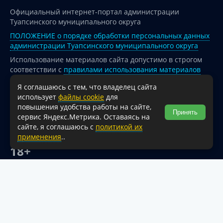
Официальный интернет-портал администрации
Туапсинского муниципального округа
ПОЛОЖЕНИЕ о порядке обработки персональных данных
администрации Туапсинского муниципального округа
Использование материалов сайта допустимо в строгом
соответствии с
правилами использования материалов
опубликованных на сайте
Я соглашаюсь с тем, что владелец сайта
При перепечатке и использовании информации ссылка
использует
файлы cookie
для
на источник обязательна.
повышения удобства работы на сайте,
Принять
сервис Яндекс.Метрика. Оставаясь на
Для сайтов и страниц сети Интернет обязательна
сайте, я соглашаюсь с
политикой их
активная гиперссылка на официальный интернет-портал
применения
..
администрации Туапсинского муниципального округа.
18+