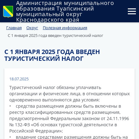
Администрация муниципального
образования Туапсинский
муниципальный округ
Краснодарского края
Главная
Округ
Полезная информация
Округ
С 1 января 2025 года введен туристический налог
Администрация
С 1 ЯНВАРЯ 2025 ГОДА ВВЕДЕН
Муниципальные закупки
ТУРИСТИЧЕСКИЙ НАЛОГ
Государственный и муниципальный контроль
18.07.2025
Муниципальное имущество
Туристический налог обязаны уплачивать
организации и физические лица, в отношении которых
Публичные слушания и общественные обсуждения
одновременно выполняются два условия:
• средства размещения должны быть включены в
Документы
реестр классифицированных средств размещения,
предусмотренный Федеральным законом от 24.11.1996
№ 132-ФЗ «Об основах туристской деятельности в
Российской Федерации»;
• владение средствами размещения должны быть на