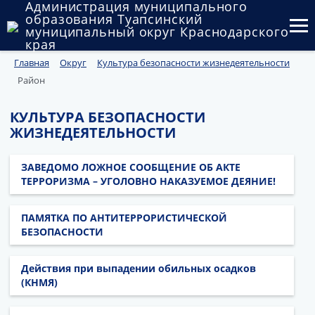
Администрация муниципального
образования Туапсинский
муниципальный округ Краснодарского
края
Главная
Округ
Культура безопасности жизнедеятельности
Округ
Район
Администрация
КУЛЬТУРА БЕЗОПАСНОСТИ
Муниципальные закупки
ЖИЗНЕДЕЯТЕЛЬНОСТИ
Государственный и муниципальный контроль
ЗАВЕДОМО ЛОЖНОЕ СООБЩЕНИЕ ОБ АКТЕ
ТЕРРОРИЗМА – УГОЛОВНО НАКАЗУЕМОЕ ДЕЯНИЕ!
Муниципальное имущество
ПАМЯТКА ПО АНТИТЕРРОРИСТИЧЕСКОЙ
Публичные слушания и общественные обсуждения
БЕЗОПАСНОСТИ
Документы
Действия при выпадении обильных осадков
(КНМЯ)