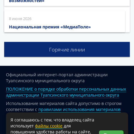
возможностей»
8 июня 2026
Национальная премия «МедиаПоле»
Горячие линии
Официальный интернет-портал администрации
Туапсинского муниципального округа
ПОЛОЖЕНИЕ о порядке обработки персональных данных
администрации Туапсинского муниципального округа
Использование материалов сайта допустимо в строгом
соответствии с
правилами использования материалов
опубликованных на сайте
Я соглашаюсь с тем, что владелец сайта
При перепечатке и использовании информации ссылка
использует
файлы cookie
для
на источник обязательна.
повышения удобства работы на сайте,