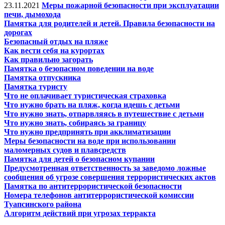
23.11.2021
Меры пожарной безопасности при эксплуатации
печи, дымохода
Памятка для родителей и детей. Правила безопасности на
дорогах
Безопасный отдых на пляже
Как вести себя на курортах
Как правильно загорать
Памятка о безопасном поведении на воде
Памятка отпускника
Памятка туристу
Что не оплачивает туристическая страховка
Что нужно брать на пляж, когда идешь с детьми
Что нужно знать, отпарвляясь в путешествие с детьми
Что нужно знать, собираясь за границу
Что нужно предпринять при акклиматизации
Меры безопасности на воде при использовании
маломерных судов и плавсредств
Памятка для детей о безопасном купании
Предусмотренная ответственность за заведомо ложные
сообщения об угрозе совершения террористических актов
Памятка по антитеррористической безопасности
Номера телефонов антитеррористической комиссии
Туапсинского района
Алгоритм действий при угрозах терракта