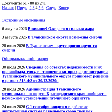
Документы 61 - 80 из 241
Начало
|
Пред.
|
2
3
4
5
6
|
След.
|
Конец
Экстренные оповещения
6 августа 2026
Внимание! Ожидается сильная жара
3 августа 2026
В Туапсинском округе возможны смерчи
28 июля 2026
В Туапсинском округе прогнозируются
смерчи
Официальная информация
30 июля 2026
Сведения об объектах недвижимости и их
правообладателях, в отношении которых, администрация
Туапсинского муниципального округа принимает решение
в рамках 518-ФЗ от 30.12.2020г.
28 июля 2026
Администрация Туапсинского
муниципального округа Краснодарского края сообщает о
возможном установлении публичного сервитута
24 июля 2026
С 1 сентября вводится в действие
двухпоточная система раздельного сбора твёрдых