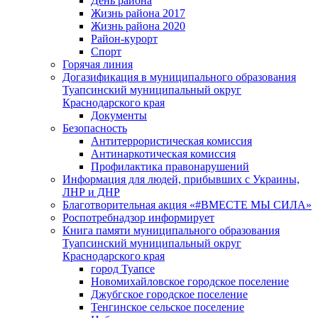
День района
Жизнь района 2017
Жизнь района 2020
Район-курорт
Спорт
Горячая линия
Догазификация в муниципального образования
Туапсинский муниципальный округ
Краснодарского края
Документы
Безопасность
Антитеррористическая комиссия
Антинаркотическая комиссия
Профилактика правонарушений
Информация для людей, прибывших с Украины,
ЛНР и ДНР
Благотворительная акция «#ВМЕСТЕ МЫ СИЛА»
Роспотребнадзор информирует
Книга памяти муниципального образования
Туапсинский муниципальный округ
Краснодарского края
город Туапсе
Новомихайловское городское поселение
Джубгское городское поселение
Тенгинское сельское поселение