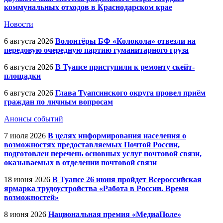
коммунальных отходов в Краснодарском крае
Новости
6 августа 2026
Волонтёры БФ «Колокола» отвезли на
передовую очередную партию гуманитарного груза
6 августа 2026
В Туапсе приступили к ремонту скейт-
площадки
6 августа 2026
Глава Туапсинского округа провел приём
граждан по личным вопросам
Анонсы событий
7 июля 2026
В целях информирования населения о
возможностях предоставляемых Почтой России,
подготовлен перечень основных услуг почтовой связи,
оказываемых в отделении почтовой связи
18 июня 2026
В Туапсе 26 июня пройдет Всероссийская
ярмарка трудоустройства «Работа в России. Время
возможностей»
8 июня 2026
Национальная премия «МедиаПоле»