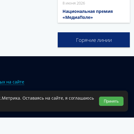
8 июня 2026
Национальная премия
«МедиаПоле»
Горячие линии
ых на сайте
.Метрика. Оставаясь на сайте, я соглашаюсь
Туапсинского муниципального округа.
Принять