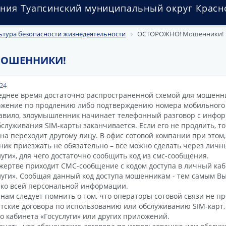
ния Туапсинский муниципальный округ Красн
ьтура безопасности жизнедеятельности
ОСТОРОЖНО! Мошенники!
МОШЕННИКИ!
024
еднее время достаточно распространенной схемой для мошенн
жение по продлению либо подтверждению номера мобильного 
авило, злоумышленник начинает телефонный разговор с инфор
бслуживания SIM-карты заканчивается. Если его не продлить, т
на переходит другому лицу. В офис сотовой компании при этом,
ик приезжать не обязательно – все можно сделать через личн
луги», для чего достаточно сообщить код из смс-сообщения.
жертве приходит CMC-сообщение с кодом доступа в личный каб
луги». Сообщая данный код доступа мошенникам - тем самым В
 ко всей персональной информации.
нам следует помнить о том, что операторы сотовой связи не п
тские договора по использованию или обслуживанию SIM-карт, 
о кабинета «Госуслуги» или других приложений.