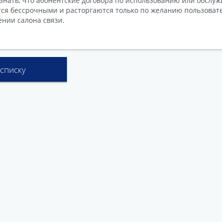
знать, что абонентские договора по использованию или обслу
ся бессрочными и расторгаются только по желанию пользоват
нии салона связи.
 списку