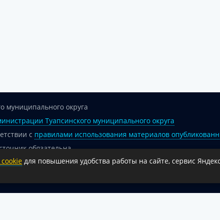
о муниципального округа
инистрации Туапсинского муниципального округа
ветствии с
правилами использования материалов опубликованн
сточник обязательна.
cookie
для повышения удобства работы на сайте, сервис Яндекс
 гиперссылка на официальный интернет-портал администрации 