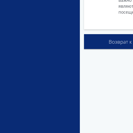
Важно 
являют
посеще
Возврат к