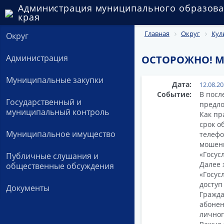
Администрация муниципального образова
края
Главная
Округ
Кул
Округ
Администрация
ОСТОРОЖНО! 
Муниципальные закупки
Дата:
12.08.2
Событие:
В посл
Государственный и
предло
муниципальный контроль
Как пр
срок о
Муниципальное имущество
телефо
мошенн
«Госус
Публичные слушания и
Далее 
общественные обсуждения
«Госус
доступ
Документы
Гражда
абонен
личног