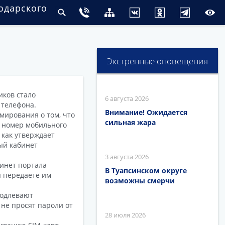
одарского
Экстренные оповещения
иков стало
6 августа 2026
телефона.
Внимание! Ожидается
мирования о том, что
сильная жара
о номер мобильного
 как утверждает
ый кабинет
3 августа 2026
инет портала
В Туапсинском округе
ы передаете им
возможны смерчи
родлевают
не просят пароли от
28 июля 2026