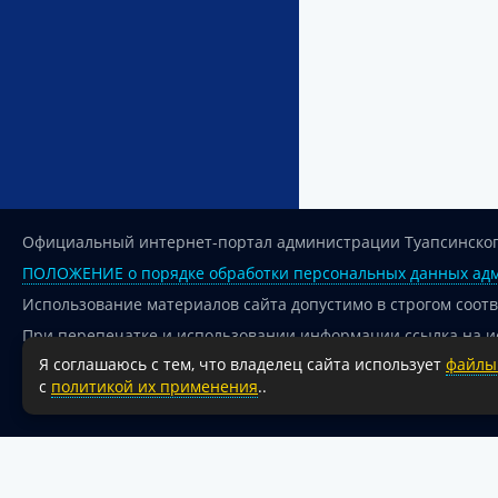
Официальный интернет-портал администрации Туапсинског
ПОЛОЖЕНИЕ о порядке обработки персональных данных адм
Использование материалов сайта допустимо в строгом соот
При перепечатке и использовании информации ссылка на и
Я соглашаюсь с тем, что владелец сайта использует
файлы 
Для сайтов и страниц сети Интернет обязательна активная
с
политикой их применения
..
18+