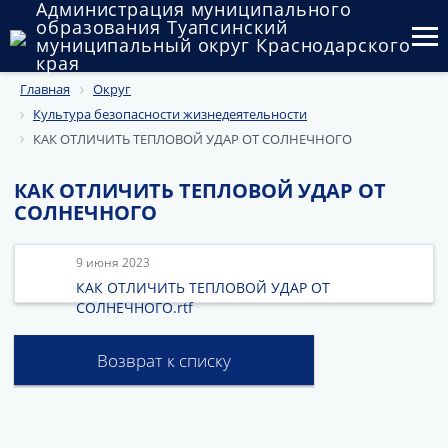
Администрация муниципального
образования Туапсинский
муниципальный округ Краснодарского
края
Главная
Округ
Округ
Культура безопасности жизнедеятельности
Администрация
КАК ОТЛИЧИТЬ ТЕПЛОВОЙ УДАР ОТ СОЛНЕЧНОГО
Муниципальные закупки
КАК ОТЛИЧИТЬ ТЕПЛОВОЙ УДАР ОТ
СОЛНЕЧНОГО
Государственный и муниципальный контроль
9 июня 2023
Муниципальное имущество
КАК ОТЛИЧИТЬ ТЕПЛОВОЙ УДАР ОТ
СОЛНЕЧНОГО.rtf
Публичные слушания и общественные обсуждения
Документы
Возврат к списку