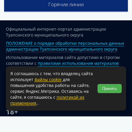
Горячие линии
Официальный интернет-портал администрации
Туапсинского муниципального округа
ПОЛОЖЕНИЕ о порядке обработки персональных данных
администрации Туапсинского муниципального округа
Использование материалов сайта допустимо в строгом
соответствии с
правилами использования материалов
опубликованных на сайте
Я соглашаюсь с тем, что владелец сайта
При перепечатке и использовании информации ссылка
использует
файлы cookie
для
на источник обязательна.
повышения удобства работы на сайте,
Принять
сервис Яндекс.Метрика. Оставаясь на
Для сайтов и страниц сети Интернет обязательна
сайте, я соглашаюсь с
политикой их
активная гиперссылка на официальный интернет-портал
применения
..
администрации Туапсинского муниципального округа.
18+