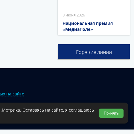
8 июня 2026
Национальная премия
«МедиаПоле»
Горячие линии
ых на сайте
.Метрика. Оставаясь на сайте, я соглашаюсь
Туапсинского муниципального округа.
Принять