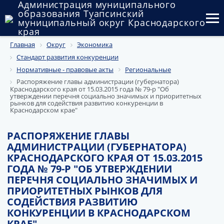
Администрация муниципального
образования Туапсинский
муниципальный округ Краснодарского
края
Главная
Округ
Экономика
Округ
Стандарт развития конкуренции
Администрация
Нормативные - правовые акты
Региональные
Распоряжение главы администрации (губернатора)
Краснодарского края от 15.03.2015 года № 79-р "Об
Муниципальные закупки
утверждении перечня социально значимых и приоритетных
рынков для содействия развитию конкуренции в
Краснодарском крае"
Государственный и муниципальный контроль
РАСПОРЯЖЕНИЕ ГЛАВЫ
Муниципальное имущество
АДМИНИСТРАЦИИ (ГУБЕРНАТОРА)
КРАСНОДАРСКОГО КРАЯ ОТ 15.03.2015
Публичные слушания и общественные обсуждения
ГОДА № 79-Р "ОБ УТВЕРЖДЕНИИ
ПЕРЕЧНЯ СОЦИАЛЬНО ЗНАЧИМЫХ И
Документы
ПРИОРИТЕТНЫХ РЫНКОВ ДЛЯ
СОДЕЙСТВИЯ РАЗВИТИЮ
КОНКУРЕНЦИИ В КРАСНОДАРСКОМ
КРАЕ"