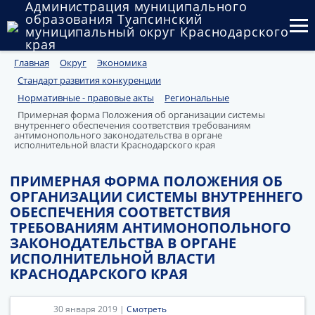
Администрация муниципального
образования Туапсинский
муниципальный округ Краснодарского
края
Главная
Округ
Экономика
Округ
Стандарт развития конкуренции
Администрация
Нормативные - правовые акты
Региональные
Примерная форма Положения об организации системы
внутреннего обеспечения соответствия требованиям
Муниципальные закупки
антимонопольного законодательства в органе
исполнительной власти Краснодарского края
Государственный и муниципальный контроль
ПРИМЕРНАЯ ФОРМА ПОЛОЖЕНИЯ ОБ
Муниципальное имущество
ОРГАНИЗАЦИИ СИСТЕМЫ ВНУТРЕННЕГО
ОБЕСПЕЧЕНИЯ СООТВЕТСТВИЯ
Публичные слушания и общественные обсуждения
ТРЕБОВАНИЯМ АНТИМОНОПОЛЬНОГО
ЗАКОНОДАТЕЛЬСТВА В ОРГАНЕ
Документы
ИСПОЛНИТЕЛЬНОЙ ВЛАСТИ
КРАСНОДАРСКОГО КРАЯ
30 января 2019 |
Смотреть