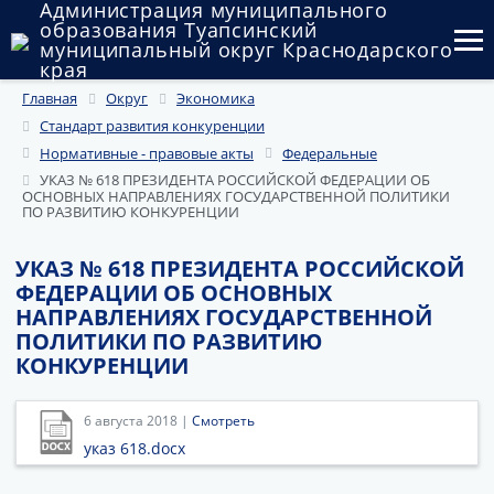
Администрация муниципального
образования Туапсинский
муниципальный округ Краснодарского
края
Главная
Округ
Экономика
Округ
Стандарт развития конкуренции
Администрация
Нормативные - правовые акты
Федеральные
УКАЗ № 618 ПРЕЗИДЕНТА РОССИЙСКОЙ ФЕДЕРАЦИИ ОБ
ОСНОВНЫХ НАПРАВЛЕНИЯХ ГОСУДАРСТВЕННОЙ ПОЛИТИКИ
Муниципальные закупки
ПО РАЗВИТИЮ КОНКУРЕНЦИИ
Государственный и муниципальный контроль
УКАЗ № 618 ПРЕЗИДЕНТА РОССИЙСКОЙ
ФЕДЕРАЦИИ ОБ ОСНОВНЫХ
Муниципальное имущество
НАПРАВЛЕНИЯХ ГОСУДАРСТВЕННОЙ
ПОЛИТИКИ ПО РАЗВИТИЮ
Публичные слушания и общественные обсуждения
КОНКУРЕНЦИИ
Документы
6 августа 2018 |
Смотреть
указ 618.docx