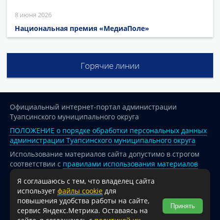
8 июня 2026
Национальная премия «МедиаПоле»
Горячие линии
Официальный интернет-портал администрации
Туапсинского муниципального округа
ПОЛОЖЕНИЕ о порядке обработки персональных данных
администрации Туапсинского муниципального округа
Использование материалов сайта допустимо в строгом
соответствии с
правилами использования материалов
опубликованных на сайте
Я соглашаюсь с тем, что владелец сайта
При перепечатке и использовании информации ссылка
использует
файлы cookie
для
на источник обязательна.
повышения удобства работы на сайте,
Принять
сервис Яндекс.Метрика. Оставаясь на
Для сайтов и страниц сети Интернет обязательна