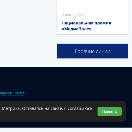
8 июня 2026
Национальная премия
«МедиаПоле»
Горячие линии
ых на сайте
.Метрика. Оставаясь на сайте, я соглашаюсь
Туапсинского муниципального округа.
Принять