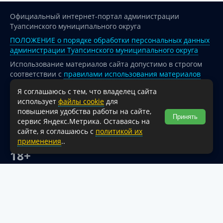
Официальный интернет-портал администрации
Туапсинского муниципального округа
ПОЛОЖЕНИЕ о порядке обработки персональных данных
администрации Туапсинского муниципального округа
Использование материалов сайта допустимо в строгом
соответствии с
правилами использования материалов
опубликованных на сайте
Я соглашаюсь с тем, что владелец сайта
При перепечатке и использовании информации ссылка
использует
файлы cookie
для
на источник обязательна.
повышения удобства работы на сайте,
Принять
сервис Яндекс.Метрика. Оставаясь на
Для сайтов и страниц сети Интернет обязательна
сайте, я соглашаюсь с
политикой их
активная гиперссылка на официальный интернет-портал
применения
..
администрации Туапсинского муниципального округа.
18+