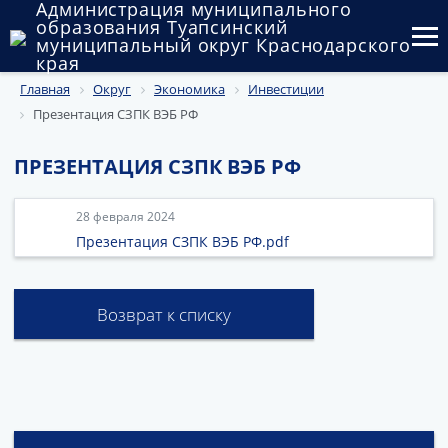
Администрация муниципального
образования Туапсинский
муниципальный округ Краснодарского
края
Главная
Округ
Экономика
Инвестиции
Округ
Презентация СЗПК ВЭБ РФ
Администрация
ПРЕЗЕНТАЦИЯ СЗПК ВЭБ РФ
Муниципальные закупки
28 февраля 2024
Государственный и муниципальный контроль
Презентация СЗПК ВЭБ РФ.pdf
Муниципальное имущество
Возврат к списку
Публичные слушания и общественные обсуждения
Документы