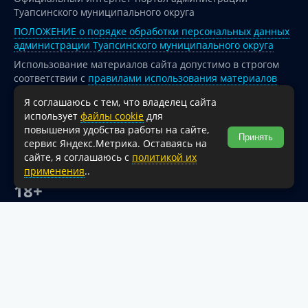
Туапсинского муниципального округа
ПОЛОЖЕНИЕ о порядке обработки персональных данных
администрации Туапсинского муниципального округа
Использование материалов сайта допустимо в строгом
соответствии с
правилами использования материалов
опубликованных на сайте
Я соглашаюсь с тем, что владелец сайта
При перепечатке и использовании информации ссылка
использует
файлы cookie
для
на источник обязательна.
повышения удобства работы на сайте,
Принять
сервис Яндекс.Метрика. Оставаясь на
Для сайтов и страниц сети Интернет обязательна
сайте, я соглашаюсь с
политикой их
активная гиперссылка на официальный интернет-портал
применения
..
администрации Туапсинского муниципального округа.
18+