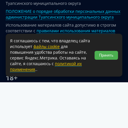
Туапсинского муниципального округа
ПОЛОЖЕНИЕ о порядке обработки персональных данных
администрации Туапсинского муниципального округа
Использование материалов сайта допустимо в строгом
соответствии с
правилами использования материалов
опубликованных на сайте
Я соглашаюсь с тем, что владелец сайта
При перепечатке и использовании информации ссылка
использует
файлы cookie
для
на источник обязательна.
повышения удобства работы на сайте,
Принять
сервис Яндекс.Метрика. Оставаясь на
Для сайтов и страниц сети Интернет обязательна
сайте, я соглашаюсь с
политикой их
активная гиперссылка на официальный интернет-портал
применения
..
администрации Туапсинского муниципального округа.
18+