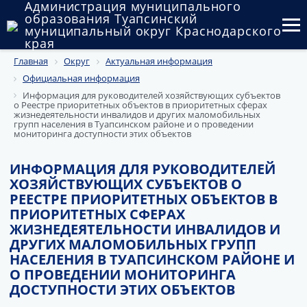
Администрация муниципального
образования Туапсинский
муниципальный округ Краснодарского
края
Главная
Округ
Актуальная информация
Округ
Официальная информация
Администрация
Информация для руководителей хозяйствующих субъектов
о Реестре приоритетных объектов в приоритетных сферах
жизнедеятельности инвалидов и других маломобильных
Муниципальные закупки
групп населения в Туапсинском районе и о проведении
мониторинга доступности этих объектов
Государственный и муниципальный контроль
ИНФОРМАЦИЯ ДЛЯ РУКОВОДИТЕЛЕЙ
ХОЗЯЙСТВУЮЩИХ СУБЪЕКТОВ О
Муниципальное имущество
РЕЕСТРЕ ПРИОРИТЕТНЫХ ОБЪЕКТОВ В
ПРИОРИТЕТНЫХ СФЕРАХ
Публичные слушания и общественные обсуждения
ЖИЗНЕДЕЯТЕЛЬНОСТИ ИНВАЛИДОВ И
ДРУГИХ МАЛОМОБИЛЬНЫХ ГРУПП
Документы
НАСЕЛЕНИЯ В ТУАПСИНСКОМ РАЙОНЕ И
О ПРОВЕДЕНИИ МОНИТОРИНГА
ДОСТУПНОСТИ ЭТИХ ОБЪЕКТОВ