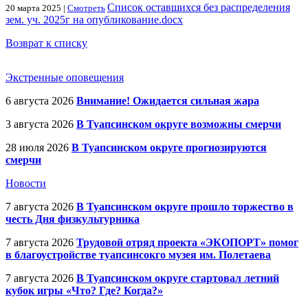
Список оставшихся без распределения
20 марта 2025 |
Смотреть
зем. уч. 2025г на опубликование.docx
Возврат к списку
Экстренные оповещения
6 августа 2026
Внимание! Ожидается сильная жара
3 августа 2026
В Туапсинском округе возможны смерчи
28 июля 2026
В Туапсинском округе прогнозируются
смерчи
Новости
7 августа 2026
В Туапсинском округе прошло торжество в
честь Дня физкультурника
7 августа 2026
Трудовой отряд проекта «ЭКОПОРТ» помог
в благоустройстве туапсинсокго музея им. Полетаева
7 августа 2026
В Туапсинском округе стартовал летний
кубок игры «Что? Где? Когда?»