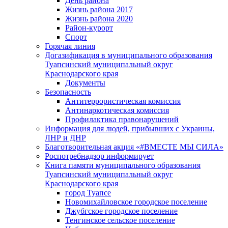
День района
Жизнь района 2017
Жизнь района 2020
Район-курорт
Спорт
Горячая линия
Догазификация в муниципального образования
Туапсинский муниципальный округ
Краснодарского края
Документы
Безопасность
Антитеррористическая комиссия
Антинаркотическая комиссия
Профилактика правонарушений
Информация для людей, прибывших с Украины,
ЛНР и ДНР
Благотворительная акция «#ВМЕСТЕ МЫ СИЛА»
Роспотребнадзор информирует
Книга памяти муниципального образования
Туапсинский муниципальный округ
Краснодарского края
город Туапсе
Новомихайловское городское поселение
Джубгское городское поселение
Тенгинское сельское поселение