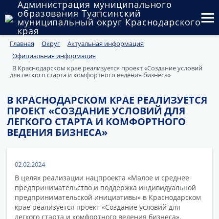
Администрация муниципального
образования Туапсинский
муниципальный округ Краснодарского
края
Главная
Округ
Актуальная информация
Округ
Официальная информация
Администрация
В Краснодарском крае реализуется проект «Создание условий
для легкого старта и комфортного ведения бизнеса»
Муниципальные закупки
В КРАСНОДАРСКОМ КРАЕ РЕАЛИЗУЕТСЯ
ПРОЕКТ «СОЗДАНИЕ УСЛОВИЙ ДЛЯ
Государственный и муниципальный контроль
ЛЕГКОГО СТАРТА И КОМФОРТНОГО
ВЕДЕНИЯ БИЗНЕСА»
Муниципальное имущество
Публичные слушания и общественные обсуждения
02.02.2024
Документы
В целях реализации нацпроекта «Малое и среднее
предпринимательство и поддержка индивидуальной
предпринимательской инициативы» в Краснодарском
крае реализуется проект «Создание условий для
легкого старта и комфортного ведения бизнеса».