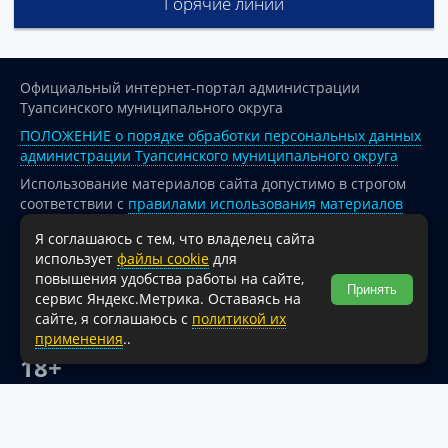
Горячие линии
Официальный интернет-портал администрации
Туапсинского муниципального округа
ПОЛОЖЕНИЕ о порядке обработки персональных данных
администрации Туапсинского муниципального округа
Использование материалов сайта допустимо в строгом
соответствии с
правилами использования материалов
опубликованных на сайте
Я соглашаюсь с тем, что владелец сайта
При перепечатке и использовании информации ссылка
использует
файлы cookie
для
на источник обязательна.
повышения удобства работы на сайте,
Принять
сервис Яндекс.Метрика. Оставаясь на
Для сайтов и страниц сети Интернет обязательна
сайте, я соглашаюсь с
политикой их
активная гиперссылка на официальный интернет-портал
применения
..
администрации Туапсинского муниципального округа.
18+