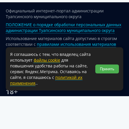
Официальный интернет-портал администрации
Туапсинского муниципального округа
ПОЛОЖЕНИЕ о порядке обработки персональных данных
администрации Туапсинского муниципального округа
Использование материалов сайта допустимо в строгом
соответствии с
правилами использования материалов
опубликованных на сайте
Я соглашаюсь с тем, что владелец сайта
При перепечатке и использовании информации ссылка
использует
файлы cookie
для
на источник обязательна.
повышения удобства работы на сайте,
Принять
сервис Яндекс.Метрика. Оставаясь на
Для сайтов и страниц сети Интернет обязательна
сайте, я соглашаюсь с
политикой их
активная гиперссылка на официальный интернет-портал
применения
..
администрации Туапсинского муниципального округа.
18+