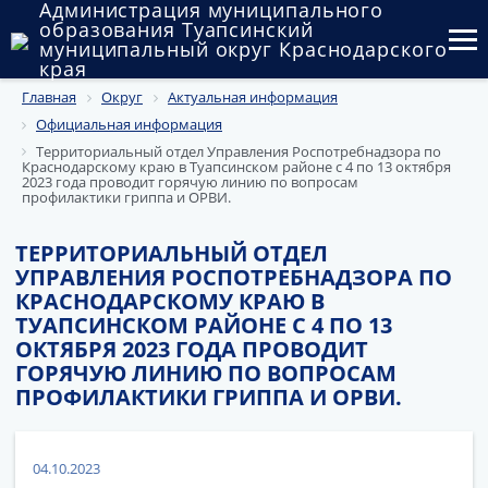
Администрация муниципального
образования Туапсинский
муниципальный округ Краснодарского
края
Главная
Округ
Актуальная информация
Округ
Официальная информация
Администрация
Территориальный отдел Управления Роспотребнадзора по
Краснодарскому краю в Туапсинском районе с 4 по 13 октября
2023 года проводит горячую линию по вопросам
Муниципальные закупки
профилактики гриппа и ОРВИ.
Государственный и муниципальный контроль
ТЕРРИТОРИАЛЬНЫЙ ОТДЕЛ
УПРАВЛЕНИЯ РОСПОТРЕБНАДЗОРА ПО
Муниципальное имущество
КРАСНОДАРСКОМУ КРАЮ В
ТУАПСИНСКОМ РАЙОНЕ С 4 ПО 13
Публичные слушания и общественные обсуждения
ОКТЯБРЯ 2023 ГОДА ПРОВОДИТ
ГОРЯЧУЮ ЛИНИЮ ПО ВОПРОСАМ
Документы
ПРОФИЛАКТИКИ ГРИППА И ОРВИ.
04.10.2023