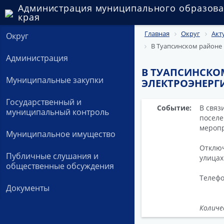
Администрация муниципального образова
края
Главная
Округ
Акт
Округ
В Туапсинском районе
Администрация
В ТУАПСИНСКО
Муниципальные закупки
ЭЛЕКТРОЭНЕРГ
Государственный и
Событие:
В связ
муниципальный контроль
поселе
меропр
Муниципальное имущество
Отключ
Публичные слушания и
улицах
общественные обсуждения
Телефо
Документы
Количе