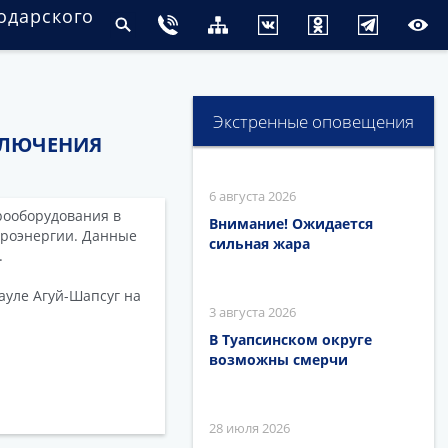
одарского
Экстренные оповещения
КЛЮЧЕНИЯ
6 августа 2026
рооборудования в
Внимание! Ожидается
троэнергии. Данные
сильная жара
.
ауле Агуй-Шапсуг на
3 августа 2026
В Туапсинском округе
возможны смерчи
28 июля 2026