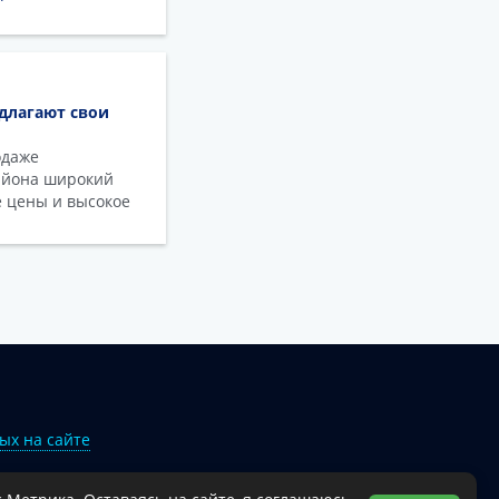
длагают свои
одаже
айона широкий
е цены и высокое
ых на сайте