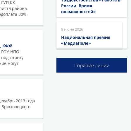
 ГУП КК
России. Время
яйств района
возможностей»
доплата 30%,
8 июня 2026
Национальная премия
«МедиаПоле»
 КФХ!
о ГОУ НПО
 подготовку
ние могут
Горячие линии
екабрь 2013 года
» Брюховецкого