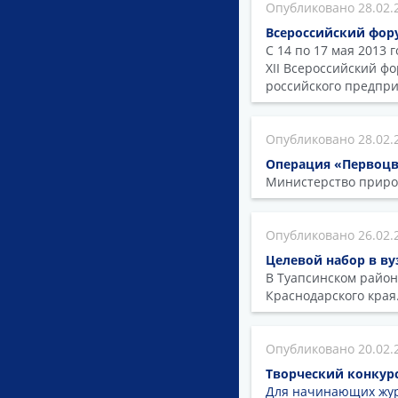
28.02.
Всероссийский фору
С 14 по 17 мая 2013 
XII Всероссийский ф
российского предпри
28.02.
Операция «Первоц
Министерство приро
26.02.
Целевой набор в ву
В Туапсинском район
Краснодарского края
20.02.
Творческий конкур
Для начинающих жур