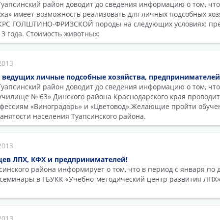
апсинский район доводит до сведения информацию о том, что
а» имеет возможность реализовать для личных подсобных хоз
КРС ГОЛШТИНО-ФРИЗСКОЙ породы на следующих условиях: пре
 3 года. Стоимость животных:
2013
 ведущих личные подсобные хозяйства, предпринимателей,
уапсинский район доводит до сведения информацию о том, чт
чилище № 63» Динского района Краснодарского края проводит
офессиям «Виноградарь» и «Цветовод».Желающие пройти обуче
занятости населения Туапсинского района.
2013
ев ЛПХ, КФХ и предпринимателей!
инского района информирует о том, что в период с января по д
 семинары в ГБУКК «Учебно-методический центр развития ЛПХ
2013