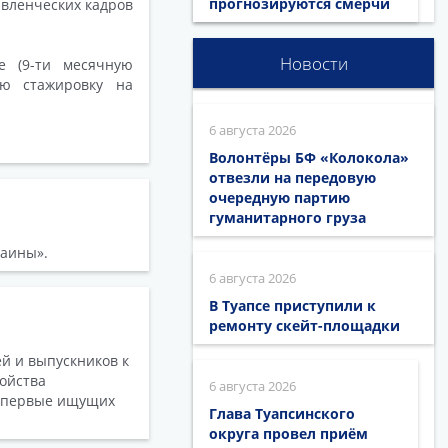
прогнозируются смерчи
авленческих кадров
Новости
е (9-ти месячную
ую стажировку на
6 августа 2026
Волонтёры БФ «Колокола»
отвезли на передовую
очередную партию
гуманитарного груза
раины».
6 августа 2026
В Туапсе приступили к
ремонту скейт-площадки
й и выпускников к
ойства
6 августа 2026
 впервые ищущих
Глава Туапсинского
округа провел приём