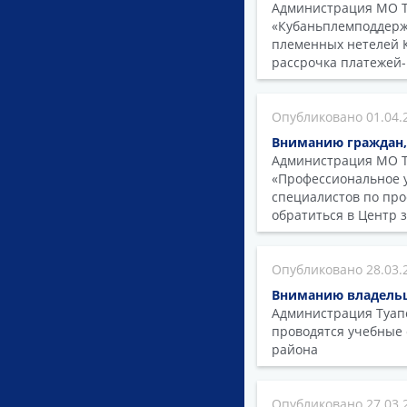
Администрация МО Ту
«Кубаньплемподдержк
племенных нетелей 
рассрочка платежей-
01.04.
Вниманию граждан,
Администрация МО Т
«Профессиональное у
специалистов по пр
обратиться в Центр 
28.03.
Вниманию владельц
Администрация Туапс
проводятся учебные
района
27.03.