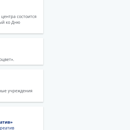
о центра состоится
ный ко Дню
воцвет».
ьные учреждения
иатив»
Креатив