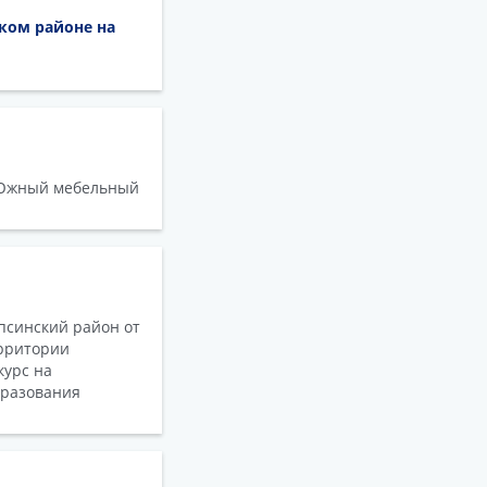
ком районе на
. Южный мебельный
псинский район от
ерритории
курс на
бразования