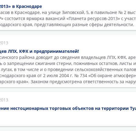
2013» в Краснодаре
часов в Краснодаре, на улице Зиповской, 5, в павильоне № 2 вы
 состоится ярмарка вакансий «Планета ресурсов-2013» с учас
одарского края, представляющих разные сферы деятельности.
2013
ев ЛПХ, КФХ и предпринимателей!
инского района доводит до сведения владельцев ЛПХ, КФХ, ар
ь о запрещении сжигания стерни, пожнивных остатков, листы и
 лугах, в том числе и о проведении сельскохозяйственных палов
снодарского края от 2 июля 2004 г. № 734 «Об охране атмосферн
рского края». Законом предусмотрена ответственность за нар
2013
ение нестоционарных торговых объектов на территории Ту