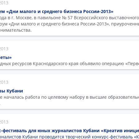
2013
м «Дни малого и среднего бизнеса России-2013»
года в г. Москве, в павильоне № 57 Всероссийского выставочног
орум «Дни малого и среднего бизнеса России-2013», приурочен
нимательства.
2013
веты»
дных ресурсов Краснодарского края объявило операцию «Пер
2013
зы Кубани
е началась работа по целевому набору в высшие образовател
.
2013
с-фестиваль для юных журналистов Кубани «Креатив иниц
налистов Кубани проводится творческий конкурс-фестиваль «