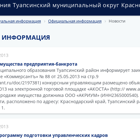
ния Туапсинский муниципальный округ Красн
уальная информация
Официальная информация
Новости
 ИНФОРМАЦИЯ
2013
имущества предприятия-банкрота
ципального образования Туапсинский район информирует заи
ете «Коммерсантъ» № 88 от 25.05.2013 на стр.9
ant.ru/doc/2197381) конкурсным управляющим размещено объя
13 на электронной торговой площадке «АКОСТА» (http:// www.ak
 продаже имущества должника ООО «АКРИУМ» (ИНН2365000540).
и, расположено по адресу: Краснодарский край, Туапсинский ра
 1.
2013
программу подготовки управленческих кадров