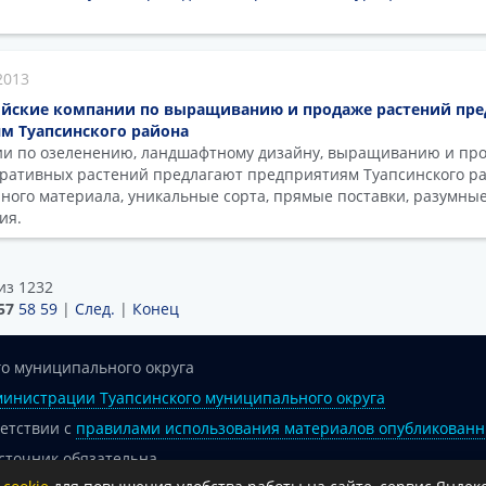
2013
йские компании по выращиванию и продаже растений пре
м Туапсинского района
ии по озеленению, ландшафтному дизайну, выращиванию и пр
оративных растений предлагают предприятиям Туапсинского р
ного материала, уникальные сорта, прямые поставки, разумны
ния.
из 1232
57
58
59
|
След.
|
Конец
о муниципального округа
инистрации Туапсинского муниципального округа
ветствии с
правилами использования материалов опубликованн
сточник обязательна.