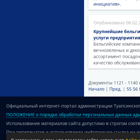
инициатив».
08.02.
Крупнейшие бельги
услуги предприятия
Бельгийские компан
вечнозеленых и дек
ассортимент посадоч
качество обслужива
Документы 1121 - 1140 
Начало
|
Пред.
|
55
56
Официальный интернет-портал администрации Туапсинског
ПОЛОЖЕНИЕ о порядке обработки персональных данных адм
Использование материалов сайта допустимо в строгом соот
При перепечатке и использовании информации ссылка на и