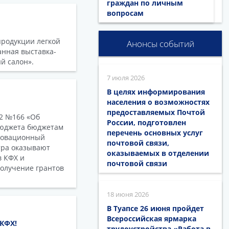
граждан по личным
вопросам
продукции легкой
Анонсы событий
нная выставка-
й салон».
7 июля 2026
В целях информирования
населения о возможностях
предоставляемых Почтой
12 №166 «Об
России, подготовлен
бюджета бюджетам
перечень основных услуг
новационный
почтовой связи,
тра оказывают
оказываемых в отделении
в КФХ и
почтовой связи
получение грантов
18 июня 2026
В Туапсе 26 июня пройдет
Всероссийская ярмарка
КФХ!
трудоустройства «Работа в