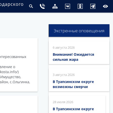
одарского
Экстренные оповещения
6 августа 2026
Внимание! Ожидается
нтересованных
сильная жара
вление о
osta.info/)
3 августа 2026
 Имущество,
В Туапсинском округе
йон, с.Ольгинка,
возможны смерчи
28 июля 2026
В Туапсинском округе