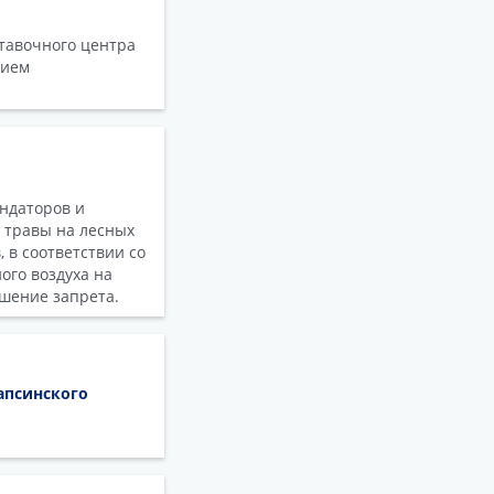
ставочного центра
тием
ендаторов и
 травы на лесных
, в соответствии со
ого воздуха на
ушение запрета.
апсинского