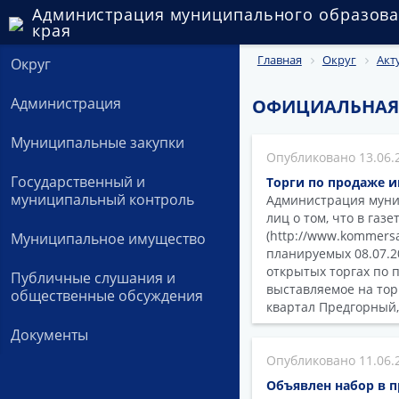
Администрация муниципального образова
края
Главная
Округ
Акт
Округ
Администрация
ОФИЦИАЛЬНАЯ
Муниципальные закупки
13.06.
Государственный и
Торги по продаже 
муниципальный контроль
Администрация муни
лиц о том, что в газ
(http://www.kommers
Муниципальное имущество
планируемых 08.07.20
открытых торгах по
Публичные слушания и
выставляемое на торг
общественные обсуждения
квартал Предгорный,
Документы
11.06.
Объявлен набор в 