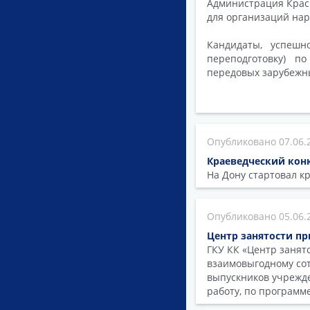
Администрация Красн
для организаций нар
Кандидаты, успешн
переподготовку) п
передовых зарубежн
07.06.
Краеведческий конк
На Дону стартовал к
05.06.
Центр занятости пр
ГКУ КК «Центр занят
взаимовыгодному сот
выпускников учрежд
работу, по програм