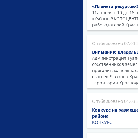
«Планета ресурсов-
11апреля с 10 до 16 
«Кубань-ЭКСПОЦЕНТР»
работодателей Красн
07.03.
Вниманию владельц
Администрация Туапс
собственников земел
прогалинах, полянах,
статьей 9 закона Кра
территории Краснода
01.03.
Конкурс на размещ
района
КОНКУРС