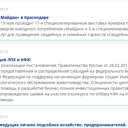
2013
«Майдан» в Краснодаре
о 19 мая проходит 17-я специализированная выставка-ярмарка 
оваров народного потребления «Майдан» и 5-я специализирова
слуг для проведения свадебных и семейных торжеств «Свадебны
2013
ев ЛПХ и КФХ!
 реализации постановления Правительства России от 28.02.20
 предоставления и распределения субсидий из федерального 
ой Федерации на поддержку начинающих фермеров» создан Ин
ологического обслуживания животноводства. Специалисты цен
помощь в разработке бизнес-планов инвестиционных проекто
опровождение заявки на участие в конкурсе по отбору КФХ на 
омощи.
2013
ведущих личное подсобное хозяйство, предпринимателей, 