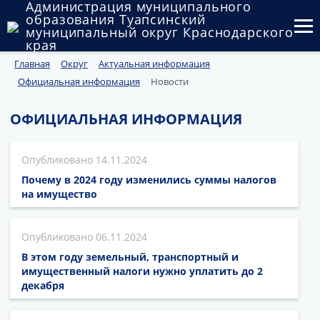
Администрация муниципального
образования Туапсинский
муниципальный округ Краснодарского
края
Главная
Округ
Актуальная информация
Округ
Официальная информация
Новости
Администрация
ОФИЦИАЛЬНАЯ ИНФОРМАЦИЯ
Муниципальные закупки
14.11.2024
Государственный и муниципальный контроль
Почему в 2024 году изменились суммы налогов
Муниципальное имущество
на имущество
Публичные слушания и общественные обсуждения
06.11.2024
Документы
В этом году земельный, транспортный и
имущественный налоги нужно уплатить до 2
декабря