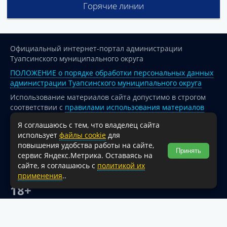
Горячие линии
Официальный интернет-портал администрации
Туапсинского муниципального округа
ПОЛОЖЕНИЕ о порядке обработки персональных данных
администрации Туапсинского муниципального округа
Использование материалов сайта допустимо в строгом
соответствии с
правилами использования материалов
опубликованных на сайте
Я соглашаюсь с тем, что владелец сайта
При перепечатке и использовании информации ссылка
использует
файлы cookie
для
на источник обязательна.
повышения удобства работы на сайте,
Принять
сервис Яндекс.Метрика. Оставаясь на
Для сайтов и страниц сети Интернет обязательна
сайте, я соглашаюсь с
политикой их
активная гиперссылка на официальный интернет-портал
применения
..
администрации Туапсинского муниципального округа.
18+