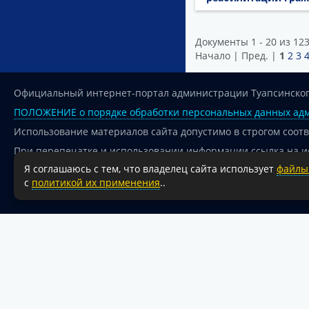
Документы 1 - 20 из 12
Начало | Пред. |
1
2
3
Официальный интернет-портал администрации Туапсинског
ПОЛОЖЕНИЕ о порядке обработки персональных данных адм
Использование материалов сайта допустимо в строгом соот
При перепечатке и использовании информации ссылка на и
Я соглашаюсь с тем, что владелец сайта использует
файлы 
Для сайтов и страниц сети Интернет обязательна активная
с
политикой их применения
..
18+