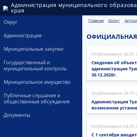
Администрация муниципального образова
края
Главная
Округ
Актуа
Округ
Администрация
ОФИЦИАЛЬНАЯ
Муниципальные закупки
30.07.
Государственный и
Сведения об объект
муниципальный контроль
администрация Туа
30.12.2020г.
Муниципальное имущество
28.07.
Публичные слушания и
общественные обсуждения
Администрация Туа
возможном установ
Документы
24.07.
С 1 сентября вводи