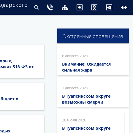
одарского
Экстренные оповещения
6 августа 2026
орых,
Внимание! Ожидается
мках 518-ФЗ от
сильная жара
3 августа 2026
В Туапсинском округе
общает о
возможны смерчи
28 июля 2026
В Туапсинском округе
ёрдых