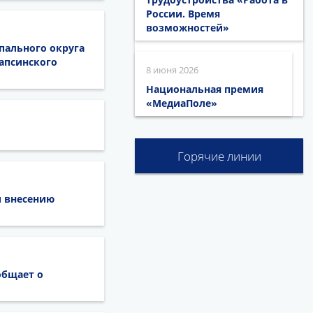
России. Время
возможностей»
ального округа
апсинского
8 июня 2026
Национальная премия
«МедиаПоле»
Горячие линии
и внесению
общает о