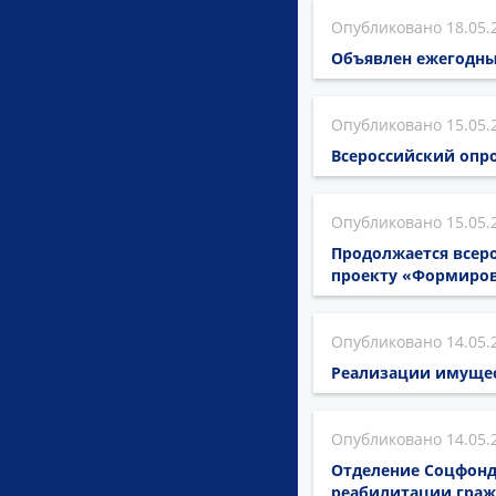
18.05.
Объявлен ежегодны
15.05.
Всероссийский опро
15.05.
Продолжается всеро
проекту «Формиров
14.05.
Реализации имущест
14.05.
Отделение Соцфонд
реабилитации граж