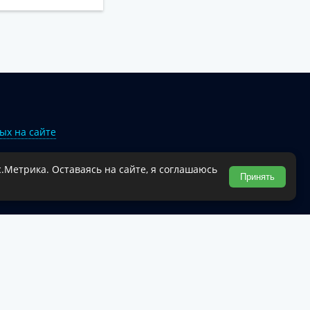
ых на сайте
.Метрика. Оставаясь на сайте, я соглашаюсь
Туапсинского муниципального округа.
Принять