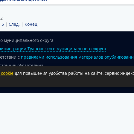
32
4
5
|
След.
|
Конец
о муниципального округа
инистрации Туапсинского муниципального округа
ветствии с
правилами использования материалов опубликованн
сточник обязательна.
cookie
для повышения удобства работы на сайте, сервис Яндекс
 гиперссылка на официальный интернет-портал администрации 