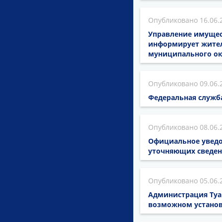
16.06.
Управление имущес
информирует жителе
муниципального ок
09.06.
Федеральная служб
08.06.
Официальное уведо
уточняющих сведен
05.06.
Администрация Туа
возможном установ