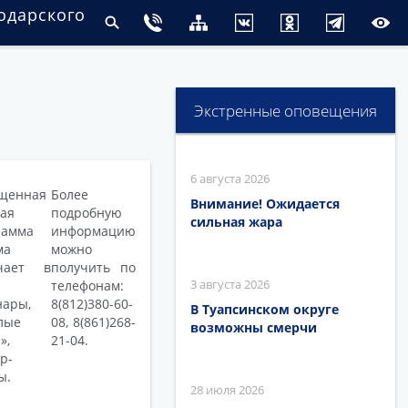
одарского
Экстренные оповещения
6 августа 2026
щенная
Более
Внимание! Ожидается
ая
подробную
сильная жара
рамма
информацию
ма
можно
чает в
получить по
3 августа 2026
телефонам:
нары,
8(812)380-60-
В Туапсинском округе
лые
08, 8(861)268-
возможны смерчи
»,
21-04.
р-
ы.
28 июля 2026