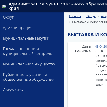
Администрация муниципального образова
края
Главная
Округ
Акт
Округ
Выставка и конференц
Администрация
ВЫСТАВКА И К
Муниципальные закупки
Дата:
03.04.2
Государственный и
Событие:
С 16 
муниципальный контроль
ЭКСПОЦ
специ
Муниципальное имущество
Красно
индус
Публичные слушания и
предс
общественные обсуждения
санита
химию,
Документы