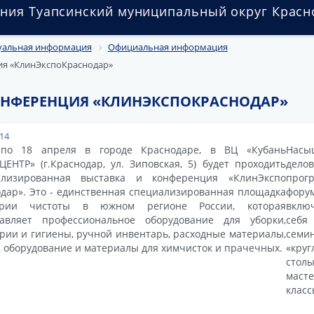
ния Туапсинский муниципальный округ Красн
уальная информация
Официальная информация
ия «КлинЭкспоКраснодар»
ОНФЕРЕНЦИЯ «КЛИНЭКСПОКРАСНОДАР»
014
по 18 апреля в городе Краснодаре, в ВЦ «Кубань
Насы
ЕНТР» (г.Краснодар, ул. Зиповская, 5) будет проходить
делов
ализированная выставка и конференция «КлинЭкспо
прог
дар». Это - единственная специализированная площадка
фору
трии чистоты в южном регионе России, которая
вклю
тавляет профессиональное оборудование для уборки,
себя
рии и гигиены, ручной инвентарь, расходные материалы,
семи
 оборудование и материалы для химчисток и прачечных.
«круг
столы
масте
класс