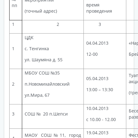
Фо
время
пп
(точный адрес)
проведения
1
2
3
ЦДК
04.04.2013
«На
1
с. Тенгинка
12-00
Бре
ул. Шаумяна д. 55
МБОУ СОШ №35
Туа
05.04.2013
акц
2
п.Новомихайловский
13:00 – 13:30
(тре
ул.Мира, 67
10.04.2013
Бес
3
СОШ № 20 п.Шепси
раз
с 10.00 - 12.00
19.04.2013
МАОУ СОШ№11, город
Фес