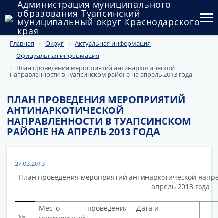
Администрация муниципального
образования Туапсинский
муниципальный округ Краснодарского
края
Главная
Округ
Актуальная информация
Округ
Официальная информация
Администрация
План проведения мероприятий антинаркотической
направленности в Туапсинском районе на апрель 2013 года
Муниципальные закупки
ПЛАН ПРОВЕДЕНИЯ МЕРОПРИЯТИЙ
АНТИНАРКОТИЧЕСКОЙ
Государственный и муниципальный контроль
НАПРАВЛЕННОСТИ В ТУАПСИНСКОМ
РАЙОНЕ НА АПРЕЛЬ 2013 ГОДА
Муниципальное имущество
Публичные слушания и общественные обсуждения
27.03.2013
Документы
План проведения мероприятий антинаркотической напра
апрель 2013 года
Место проведения
Дата и
№
мероприятий