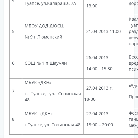
4
Туапсе, ул.Калараша, 7А
дор
13.00
Кв
Туа
МБОУ ДОД ДЮСШ
5
21.04.2013 11.00
раз
№ 9 п.Тюменский
дев
нар
Бес
26.04.2013
6
СОШ № 1 п.Шаумян
вр
14.00 - 15.30
пси
МБУК «ДКН»
«Зд
27.04.2013 г.
7
г. Туапсе, ул. Сочинская
Про
18-00
48
Фес
МБУК «ДКН»
27.04.2013
8
тан
г.Туапсе, ул. Сочинская 48
18:00 – 20:00
меж