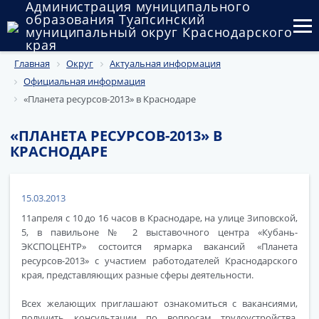
Администрация муниципального
образования Туапсинский
муниципальный округ Краснодарского
края
Главная
Округ
Актуальная информация
Округ
Официальная информация
Администрация
«Планета ресурсов-2013» в Краснодаре
Муниципальные закупки
«ПЛАНЕТА РЕСУРСОВ-2013» В
КРАСНОДАРЕ
Государственный и муниципальный контроль
Муниципальное имущество
15.03.2013
11апреля с 10 до 16 часов в Краснодаре, на улице Зиповской,
Публичные слушания и общественные обсуждения
5, в павильоне № 2 выставочного центра «Кубань-
ЭКСПОЦЕНТР» состоится ярмарка вакансий «Планета
Документы
ресурсов-2013» с участием работодателей Краснодарского
края, представляющих разные сферы деятельности.
Всех желающих приглашают ознакомиться с вакансиями,
получить консультации по вопросам трудоустройства,