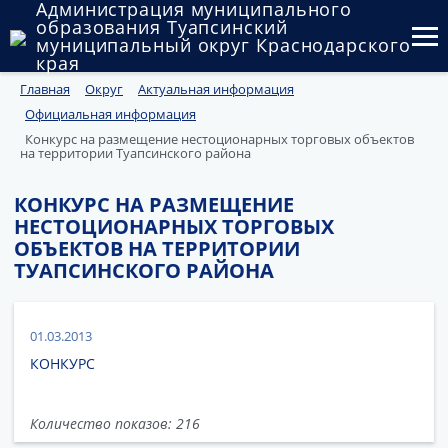
Администрация муниципального
образования Туапсинский
муниципальный округ Краснодарского
края
Главная
Округ
Актуальная информация
Округ
Официальная информация
Администрация
Конкурс на размещение нестоционарных торговых объектов
на территории Туапсинского района
Муниципальные закупки
КОНКУРС НА РАЗМЕЩЕНИЕ
НЕСТОЦИОНАРНЫХ ТОРГОВЫХ
Государственный и муниципальный контроль
ОБЪЕКТОВ НА ТЕРРИТОРИИ
ТУАПСИНСКОГО РАЙОНА
Муниципальное имущество
Публичные слушания и общественные обсуждения
01.03.2013
Документы
КОНКУРС
Количество показов: 216