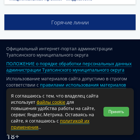
Горячие линии
Официальный интернет-портал администрации
Туапсинского муниципального округа
ПОЛОЖЕНИЕ о порядке обработки персональных данных
администрации Туапсинского муниципального округа
Использование материалов сайта допустимо в строгом
соответствии с
правилами использования материалов
опубликованных на сайте
Я соглашаюсь с тем, что владелец сайта
При перепечатке и использовании информации ссылка
использует
файлы cookie
для
на источник обязательна.
повышения удобства работы на сайте,
Принять
сервис Яндекс.Метрика. Оставаясь на
Для сайтов и страниц сети Интернет обязательна
сайте, я соглашаюсь с
политикой их
активная гиперссылка на официальный интернет-портал
применения
..
администрации Туапсинского муниципального округа.
18+