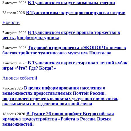
В Туапсинском округе возможны смерчи
3 августа 2026
В Туапсинском округе прогнозируются смерчи
28 июля 2026
Новости
В Туапсинском округе прошло торжество в
7 августа 2026
честь Дня физкультурника
Трудовой отряд проекта «ЭКОПОРТ» помог в
7 августа 2026
благоустройстве туапсинсокго музея им. Полетаева
В Туапсинском округе стартовал летний кубок
7 августа 2026
игры «Что? Где? Когда?»
Анонсы событий
В целях информирования населения о
7 июля 2026
возможностях предоставляемых Почтой России,
подготовлен перечень основных услуг почтовой связи,
оказываемых в отделении почтовой связи
В Туапсе 26 июня пройдет Всероссийская
18 июня 2026
ярмарка трудоустройства «Работа в России. Время
возможностей»