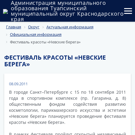
Администрация муниципального
образования Туапсинский
муниципальный округ Краснодарского
края
Главная
Округ
Актуальная информация
Округ
Официальная информация
Администрация
Фестиваль красоты «Невские берега»
Муниципальные закупки
ФЕСТИВАЛЬ КРАСОТЫ «НЕВСКИЕ
БЕРЕГА»
Государственный и муниципальный контроль
Муниципальное имущество
08.09.2011
В городе Санкт–Петербурге с 15 по 18 сентября 2011
Публичные слушания и общественные обсуждения
года в спортивном комплексе (пр. Гагарина, д. 8)
общественным фондом содействия развитию
Документы
косметологии, парикмахерского искусства и эстетики
«Невские берега» планируется проведение фестиваля
красоты «Невские берега».
В рамках фестиваля пройдут открытый независимый