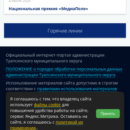
8 июня 2026
Национальная премия «МедиаПоле»
Горячие линии
Официальный интернет-портал администрации
Туапсинского муниципального округа
ПОЛОЖЕНИЕ о порядке обработки персональных данных
администрации Туапсинского муниципального округа
Использование материалов сайта допустимо в строгом
соответствии с
правилами использования материалов
опубликованных на сайте
Я соглашаюсь с тем, что владелец сайта
При перепечатке и использовании информации ссылка
использует
файлы cookie
для
на источник обязательна.
повышения удобства работы на сайте,
Принять
сервис Яндекс.Метрика. Оставаясь на
Для сайтов и страниц сети Интернет обязательна
сайте, я соглашаюсь с
политикой их
активная гиперссылка на официальный интернет-портал
применения
..
администрации Туапсинского муниципального округа.