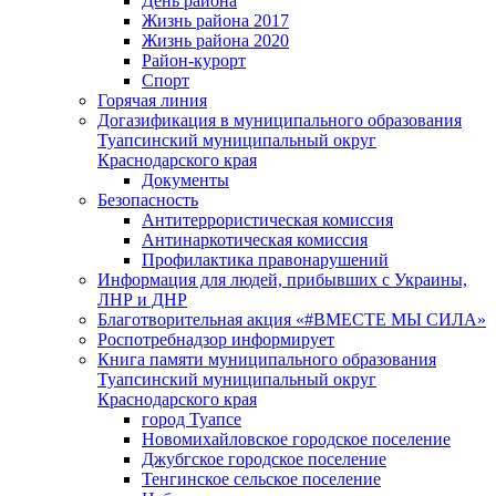
День района
Жизнь района 2017
Жизнь района 2020
Район-курорт
Спорт
Горячая линия
Догазификация в муниципального образования
Туапсинский муниципальный округ
Краснодарского края
Документы
Безопасность
Антитеррористическая комиссия
Антинаркотическая комиссия
Профилактика правонарушений
Информация для людей, прибывших с Украины,
ЛНР и ДНР
Благотворительная акция «#ВМЕСТЕ МЫ СИЛА»
Роспотребнадзор информирует
Книга памяти муниципального образования
Туапсинский муниципальный округ
Краснодарского края
город Туапсе
Новомихайловское городское поселение
Джубгское городское поселение
Тенгинское сельское поселение