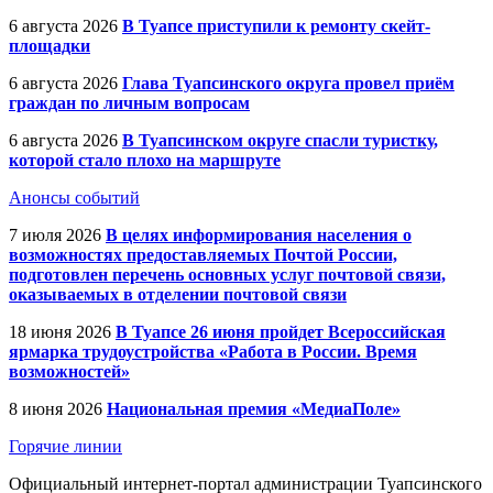
6 августа 2026
В Туапсе приступили к ремонту скейт-
площадки
6 августа 2026
Глава Туапсинского округа провел приём
граждан по личным вопросам
6 августа 2026
В Туапсинском округе спасли туристку,
которой стало плохо на маршруте
Анонсы событий
7 июля 2026
В целях информирования населения о
возможностях предоставляемых Почтой России,
подготовлен перечень основных услуг почтовой связи,
оказываемых в отделении почтовой связи
18 июня 2026
В Туапсе 26 июня пройдет Всероссийская
ярмарка трудоустройства «Работа в России. Время
возможностей»
8 июня 2026
Национальная премия «МедиаПоле»
Горячие линии
Официальный интернет-портал администрации Туапсинского