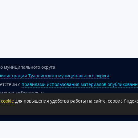
о муниципального округа
инистрации Туапсинского муниципального округа
ветствии с
правилами использования материалов опубликованн
сточник обязательна.
cookie
для повышения удобства работы на сайте, сервис Яндекс
 гиперссылка на официальный интернет-портал администрации 