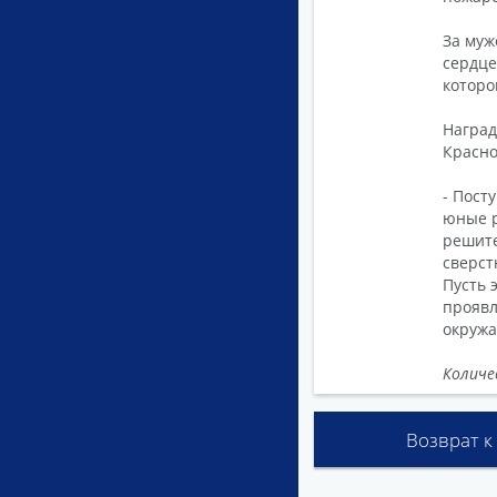
За муж
сердце
которо
Наград
Красно
- Пост
юные р
решите
сверст
Пусть 
проявл
окружа
Количе
Возврат к