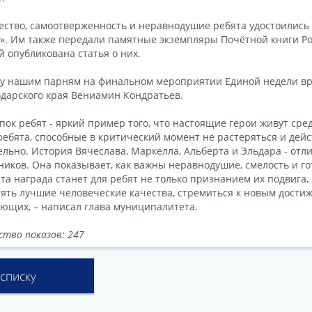
ество, самоотверженность и неравнодушие ребята удостоились 
». Им также передали памятные экземпляры Почётной книги Рос
й опубликована статья о них.
у нашим парням на финальном мероприятии Единой недели вр
дарского края Вениамин Кондратьев.
упок ребят - яркий пример того, что настоящие герои живут сре
ебята, способные в критический момент не растеряться и дейс
льно. История Вячеслава, Маркелла, Альберта и Эльдара - от
ников. Она показывает, как важны неравнодушие, смелость и г
эта награда станет для ребят не только признанием их подвига,
ять лучшие человеческие качества, стремиться к новым дости
ющих, – написал глава муниципалитета.
ство показов: 247
 списку