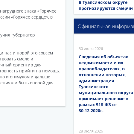
В Туапсинском округе
прогнозируются смерчи
нагрудного знака «Горячее
сии «Горячее сердце», в
Официальная информа
учил губернатор
30 июля 2026
ди нас и порой это совсем
Сведения об объектах
твовать смело и
недвижимости и их
личный ориентир для
правообладателях, в
отовность прийти на помощь.
отношении которых,
 но и стимулом и дальше
администрация
жениям и быть опорой для
Туапсинского
муниципального округа
принимает решение в
рамках 518-ФЗ от
30.12.2020г.
28 июля 2026