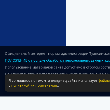
Официальный интернет-портал администрации Туапсинског
ПОЛОЖЕНИЕ о порядке обработки персональных данных адм
Использование материалов сайта допустимо в строгом соот
При перепечатке и использовании информации ссылка на и
Я соглашаюсь с тем, что владелец сайта использует
файлы 
Для сайтов и страниц сети Интернет обязательна активная
с
политикой их применения
..
18+