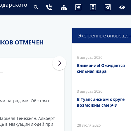
одарского
Экстренные оповеще
ИКОВ ОТМЕЧЕН
6 августа 2026
Внимание! Ожидается
сильная жара
3 августа 2026
В Туапсинском округе
ми наградами. Об этом в
возможны смерчи
Маркелл Тенежьян, Альберт
щь в эвакуации людей при
28 июля 2026