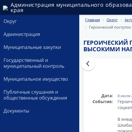
Администрация муниципального образова
края
Главная
Округ
Акт
Округ
Героический поступок
Администрация
ГЕРОИЧЕСКИЙ 
Муниципальные закупки
ВЫСОКИМИ НА
Государственный и
муниципальный контроль
Муниципальное имущество
Публичные слушания и
Дата:
8 июля 
общественные обсуждения
Событие:
Героич
социал
Документы
В янва
Шхабац
пожаре