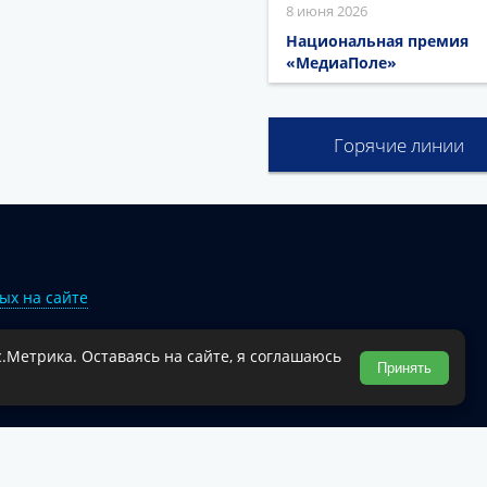
8 июня 2026
Национальная премия
«МедиаПоле»
Горячие линии
ых на сайте
.Метрика. Оставаясь на сайте, я соглашаюсь
Туапсинского муниципального округа.
Принять