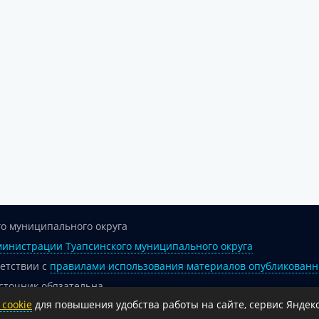
о муниципального округа
инистрации Туапсинского муниципального округа
ветствии с
правилами использования материалов опубликованн
сточник обязательна.
cookie
для повышения удобства работы на сайте, сервис Яндекс
 гиперссылка на официальный интернет-портал администрации 