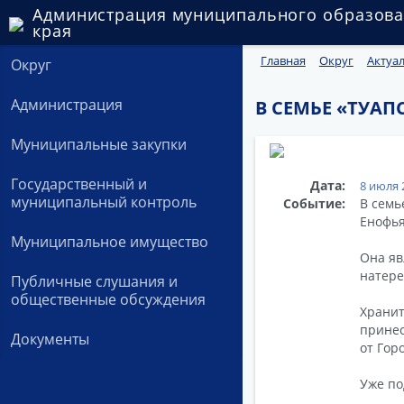
Администрация муниципального образова
края
Главная
Округ
Актуа
Округ
Администрация
В СЕМЬЕ «ТУА
Муниципальные закупки
Государственный и
Дата:
8 июля 
муниципальный контроль
Событие:
В семь
Енофья
Муниципальное имущество
Она яв
натере
Публичные слушания и
общественные обсуждения
Хранит
принес
Документы
от Гор
Уже по