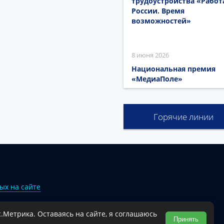
трудоустройства «Работ
России. Время
возможностей»
8 июня 2026
Национальная премия
«МедиаПоле»
Горячие линии
ых на сайте
.Метрика. Оставаясь на сайте, я соглашаюсь
Туапсинского муниципального округа.
Принять