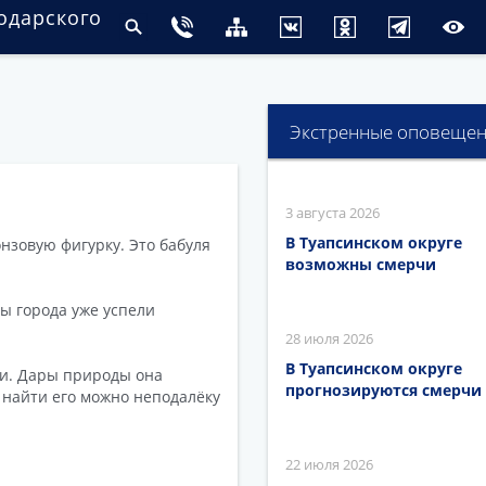
одарского
Экстренные оповеще
3 августа 2026
В Туапсинском округе
нзовую фигурку. Это бабуля
возможны смерчи
ты города уже успели
28 июля 2026
В Туапсинском округе
ми. Дары природы она
прогнозируются смерчи
 найти его можно неподалёку
22 июля 2026