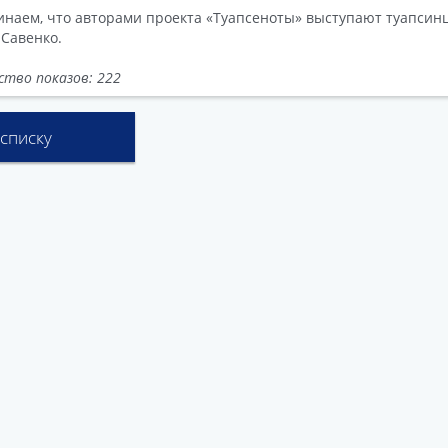
наем, что авторами проекта «Туапсеноты» выступают туапсинц
Савенко.
ство показов: 222
 списку