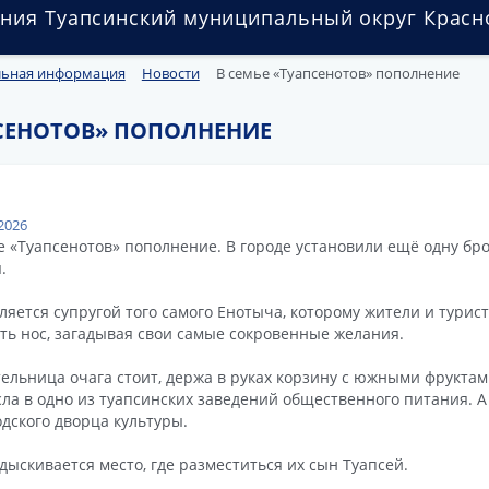
ния Туапсинский муниципальный округ Красн
льная информация
Новости
В семье «Туапсенотов» пополнение
ПСЕНОТОВ» ПОПОЛНЕНИЕ
2026
е «Туапсенотов» пополнение. В городе установили ещё одну бро
.
ляется супругой того самого Енотыча, которому жители и турис
ть нос, загадывая свои самые сокровенные желания.
ельница очага стоит, держа в руках корзину с южными фрукта
ла в одно из туапсинских заведений общественного питания. А
одского дворца культуры.
дыскивается место, где разместиться их сын Туапсей.