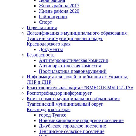
День района
Жизнь района 2017
Жизнь района 2020
Район-курорт
Спорт
Горячая линия
Догазификация в муниципального образования
Туапсинский муниципальный округ
Краснодарского края
Документы
Безопасность
Антитеррористическая комиссия
Антинаркотическая комиссия
Профилактика правонарушений
Информация для людей, прибывших с Украины,
ЛНР и ДНР
Благотворительная акция «#ВМЕСТЕ МЫ СИЛА»
Роспотребнадзор информирует
Книга памяти муниципального образования
Туапсинский муниципальный округ
Краснодарского края
город Туапсе
Новомихайловское городское поселение
Джубгское городское поселение
Тенгинское сельское поселение