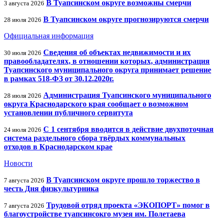
В Туапсинском округе возможны смерчи
3 августа 2026
В Туапсинском округе прогнозируются смерчи
28 июля 2026
Официальная информация
Сведения об объектах недвижимости и их
30 июля 2026
правообладателях, в отношении которых, администрация
Туапсинского муниципального округа принимает решение
в рамках 518-ФЗ от 30.12.2020г.
Администрация Туапсинского муниципального
28 июля 2026
округа Краснодарского края сообщает о возможном
установлении публичного сервитута
С 1 сентября вводится в действие двухпоточная
24 июля 2026
система раздельного сбора твёрдых коммунальных
отходов в Краснодарском крае
Новости
В Туапсинском округе прошло торжество в
7 августа 2026
честь Дня физкультурника
Трудовой отряд проекта «ЭКОПОРТ» помог в
7 августа 2026
благоустройстве туапсинсокго музея им. Полетаева