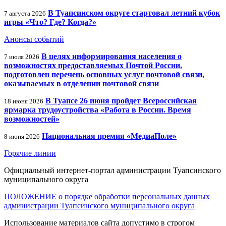
В Туапсинском округе стартовал летний кубок
7 августа 2026
игры «Что? Где? Когда?»
Анонсы событий
В целях информирования населения о
7 июля 2026
возможностях предоставляемых Почтой России,
подготовлен перечень основных услуг почтовой связи,
оказываемых в отделении почтовой связи
В Туапсе 26 июня пройдет Всероссийская
18 июня 2026
ярмарка трудоустройства «Работа в России. Время
возможностей»
Национальная премия «МедиаПоле»
8 июня 2026
Горячие линии
Официальный интернет-портал администрации Туапсинского
муниципального округа
ПОЛОЖЕНИЕ о порядке обработки персональных данных
администрации Туапсинского муниципального округа
Использование материалов сайта допустимо в строгом